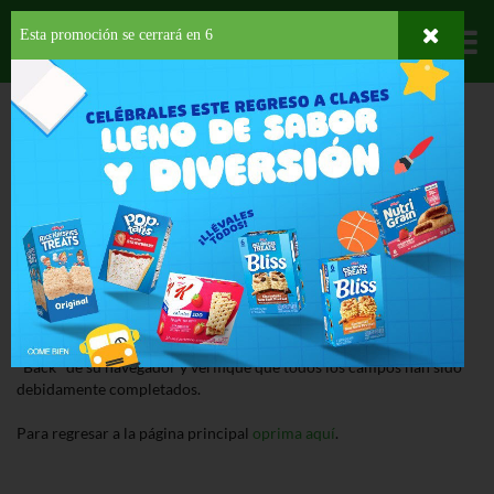
Esta promoción se cerrará en
6
Departamentos
HOME
ERROR
¡Lo Sentimos!
Nuestro sistema ha detectado un error al procesar la página.
Detalle del Error:
No definido
Si el error ocurrió al procesar una forma, presione el botón de
"Back" de su navegador y verifique que todos los campos han sido
debidamente completados.
Para regresar a la página principal
oprima aquí
.