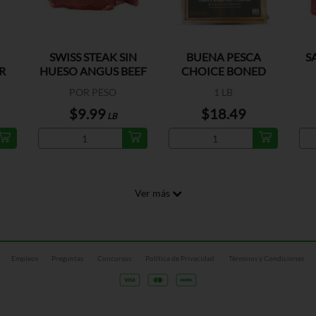
SWISS STEAK SIN
BUENA PESCA
S
R
HUESO ANGUS BEEF
CHOICE BONED
US
SALT CODFISH
POR PESO
1 LB
$9.99
$18.49
LB
Ver más
Empleos
Preguntas
Concursos
Política de Privacidad
Términos y Condiciones