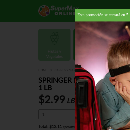
Esta promoción se cerrará en
4
Frutas y
Carnes y
Vegetales
Mariscos
Provisio
HOME
CARNES Y MARISCOS
AVES
POLLO
SPRIN
SPRINGER MOUNTAIN CADER
1 LB
$2.99
LB
Total:
$12.11
*
aproximado