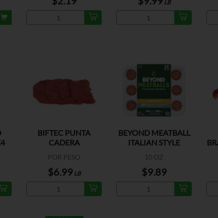
$2.19
$9.99
LB
O
BIFTEC PUNTA
BEYOND MEATBALL
X4
CADERA
ITALIAN STYLE
BR
BRAZIL/MEX/PARAGUAY
POR PESO
10 OZ
$6.99
$9.89
LB