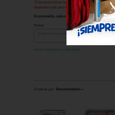
*Este producto se cobra por peso. El precio total e
dependerá del peso final al momento de preparar s
En promedio, cada unidad pesa
4.05
libras
Notas:
Inicie sesión para crear listas
Ordenar por:
Recomendados