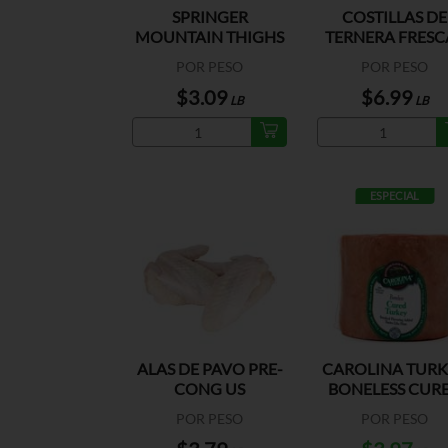
SPRINGER
COSTILLAS DE
MOUNTAIN THIGHS
TERNERA FRESC
FRESH US
ENTERAS EU
POR PESO
POR PESO
$3.09
$6.99
LB
LB
ESPECIAL
ALAS DE PAVO PRE-
CAROLINA TURK
CONG US
BONELESS CUR
TURKEY US
POR PESO
POR PESO