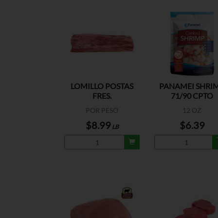
LOMILLO POSTAS
PANAMEI SHRI
FRES.
71/90 CPTO
BRAZIL/MEX/PARAGUAY
POR PESO
12 OZ
$8.99
$6.39
LB