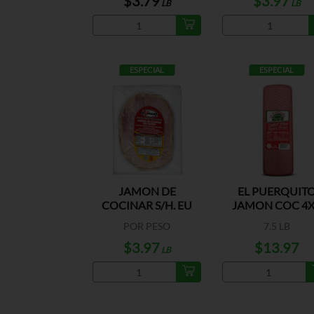
$3.79
$3.97
LB
LB
ESPECIAL
ESPECIAL
JAMON DE
EL PUERQUIT
COCINAR S/H. EU
JAMON COC 4
ENTERO US
POR PESO
7.5 LB
$3.97
$13.97
LB