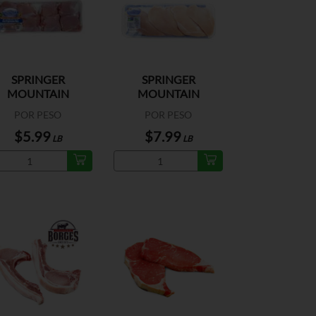
SPRINGER
SPRINGER
MOUNTAIN
MOUNTAIN
NELESS SKINLESS
BONELESS BREAST
POR PESO
POR PESO
THIGHS
EU
$5.99
$7.99
LB
LB