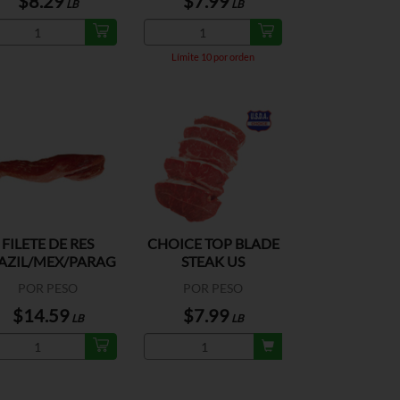
$8.29
$7.99
LB
LB
Límite 10 por orden
FILETE DE RES
CHOICE TOP BLADE
AZIL/MEX/PARAG
STEAK US
POR PESO
POR PESO
$14.59
$7.99
LB
LB