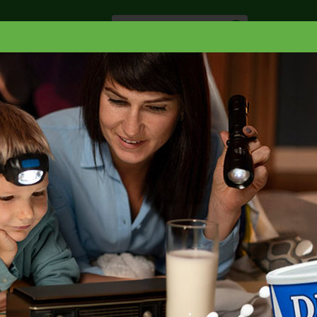
Especiale
Hogar, Salud y
nes
Lácteos
Belleza
Deli y Bakery
O
GER MOUNTAIN CADERAS POLLO F/PK
AS DE POLLO F/P
Seleccione empaque
Paquete(s)