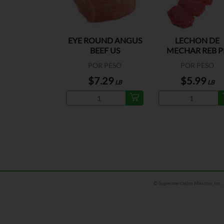
EYE ROUND ANGUS
LECHON DE
BEEF US
MECHAR REB P
POR PESO
POR PESO
$7.29
$5.99
LB
LB
© Supermercados Máximo, Inc.