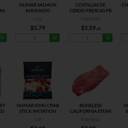
NUMAR SALMON
COSTILLAS DE
CH
AS
AHUMADO
CERDO FRESCAS PR
3 OZ
POR PESO
$5.79
$5.59
LB
EY
NUMAR KING CRAB
BONELESS
V
ED
STICK IMITATION
CALIFORNIA STEAK
S
EU
1 LB
POR PESO