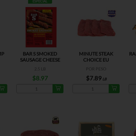
ESPECIAL
MP
BAR S SMOKED
MINUTE STEAK
RA
SAUSAGE CHEESE
CHOICE EU
2.5 LB
POR PESO
$8.97
$7.89
LB