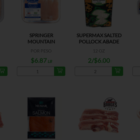
SPRINGER
SUPERMAX SALTED
MOUNTAIN
POLLOCK ABADE
ST
TENDERLOIN
BO
POR PESO
12 OZ
CHIKEN
$6.87
2/$6.00
LB