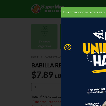
Esta promoción se cerrará en
5
Frutas y
Carnes y
Vegetales
Mariscos
Provisio
HOME
CARNES Y MARISCOS
CARNES
CHOICE
B
BABILLA REBANADA CHOICE
$7.89
LB
Total:
$7.89
*
aproximado
*Este producto se cobra por peso. El precio total e