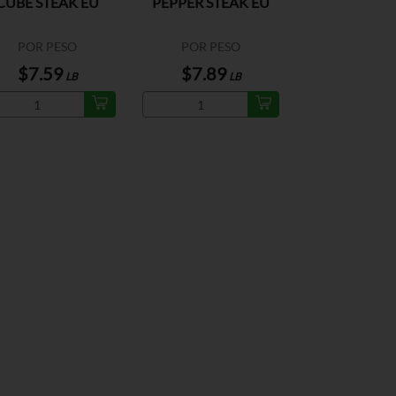
CUBE STEAK EU
PEPPER STEAK EU
POR PESO
POR PESO
$7.59
$7.89
LB
LB