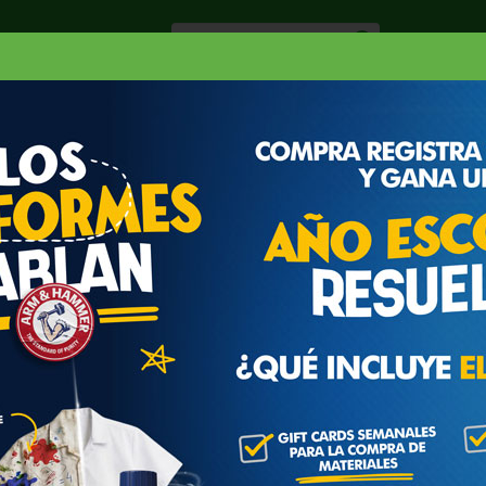
Especiale
Hogar, Salud y
nes
Lácteos
Belleza
Deli y Bakery
O
ABILLA REBANADA CHOICE US
 EU 1 LB
Seleccione empaque
Libra(s)
n esta orden es estimado y