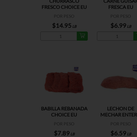
CHURRASCO
CARNE GUISA
FRESCO CHOICE EU
FRESCA EU
POR PESO
POR PESO
$14.95
$6.99
LB
LB
BABILLA REBANADA
LECHON DE
CHOICE EU
MECHAR ENTE
EU
POR PESO
POR PESO
$7.89
$6.59
LB
LB