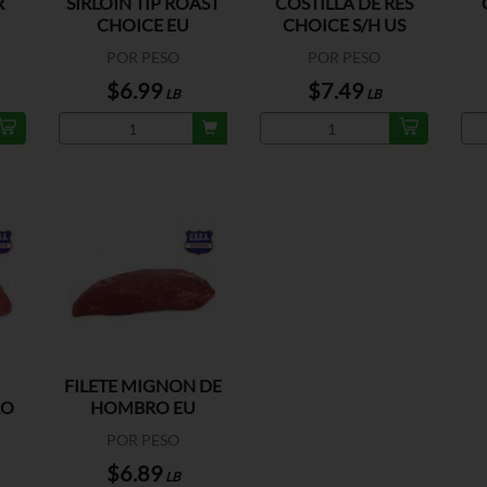
R
SIRLOIN TIP ROAST
COSTILLA DE RES
CHOICE EU
CHOICE S/H US
POR PESO
POR PESO
$6.99
$7.49
LB
LB
FILETE MIGNON DE
RO
HOMBRO EU
POR PESO
$6.89
LB