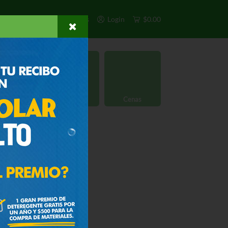
s
Exclusivos
Otros
Login
$0.00
rgánico
Licores
Cenas