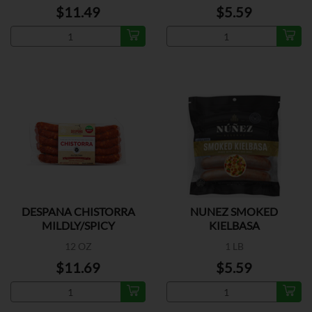
$11.49
$5.59
DESPANA CHISTORRA
NUNEZ SMOKED
MILDLY/SPICY
KIELBASA
12 OZ
1 LB
$11.69
$5.59