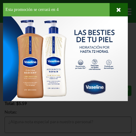
Esta promoción se cerrará en
3
Departamentos
HOME
CARNES Y MARISCOS
CARNES
EMBUTIDOS
NUNEZ SMOKED
PORK LONGANIZA
NUNEZ SMOKED PORK LONGANIZA
1 LB
$5.59
Total: $5.59
Notas: