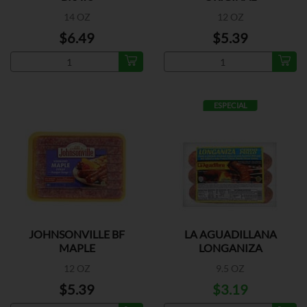
14 OZ
12 OZ
$6.49
$5.39
ESPECIAL
JOHNSONVILLE BF
LA AGUADILLANA
MAPLE
LONGANIZA
CERDO/POLLO
12 OZ
9.5 OZ
$5.39
$3.19