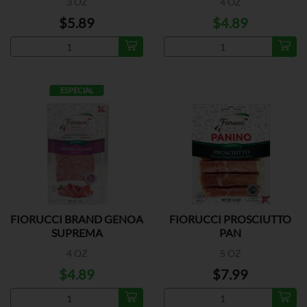
3 OZ
4 OZ
$5.89
$4.89
ESPECIAL
FIORUCCI BRAND GENOA
FIORUCCI PROSCIUTTO
SUPREMA
PAN
4 OZ
5 OZ
$4.89
$7.99