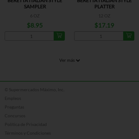
BERETTA ITALIAN STYLE
BERETTA ITALIAN STYLE
SAMPLER
PLATTER
6 OZ
12 OZ
$8.95
$17.19
Ver más
© Supermercados Máximo, Inc.
Empleos
Preguntas
Concursos
Política de Privacidad
Términos y Condiciones