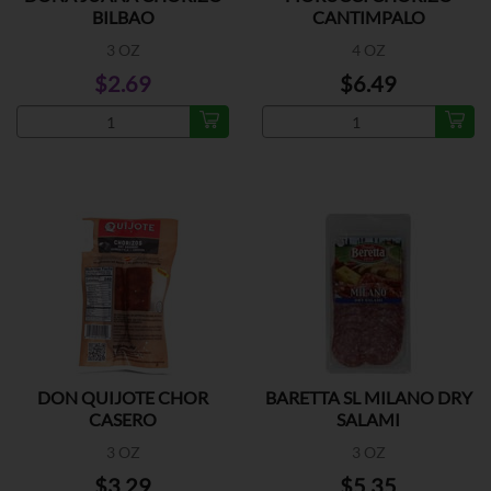
BILBAO
CANTIMPALO
3 OZ
4 OZ
$2.69
$6.49
DON QUIJOTE CHOR
BARETTA SL MILANO DRY
CASERO
SALAMI
3 OZ
3 OZ
$3.29
$5.35