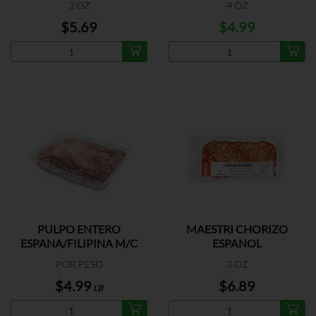
3 OZ
4 OZ
$5.69
$4.99
PULPO ENTERO
MAESTRI CHORIZO
ESPANA/FILIPINA M/C
ESPANOL
POR PESO
3 OZ
$4.99
$6.89
LB