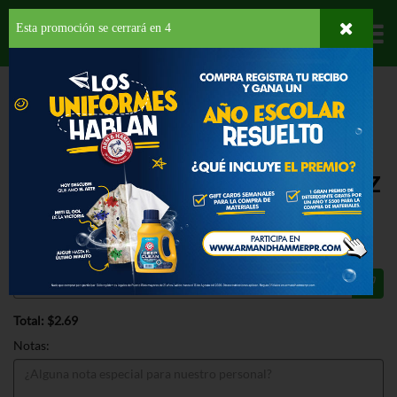
Esta promoción se cerrará en
3
Departamentos
HOME
CARNES Y MARISCOS
CARNES
EMBUTIDOS
DONA JUANA
CHORIZO BILBAO
OFERTA
DONA JUANA CHORIZO BILBAO 3 OZ
$2.69
Regular $2.69
Total: $2.69
Notas: