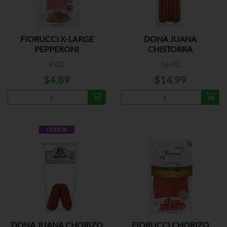
FIORUCCI X-LARGE
DONA JUANA
PEPPERONI
CHISTORRA
4 OZ
16 OZ
$4.89
$14.99
OFERTA
DONA JUANA CHORIZO
FIORUCCI CHORIZO