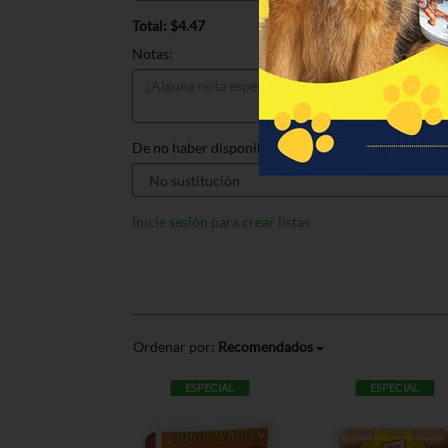
Total: $4.47
Notas:
De no haber disponible, sustituir por:
Inicie sesión para crear listas
Ordenar por:
Recomendados
ESPECIAL
ESPECIAL