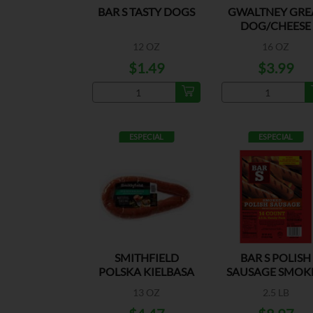
BAR S TASTY DOGS
GWALTNEY GRE
DOG/CHEESE
12 OZ
16 OZ
$1.49
$3.99
ESPECIAL
ESPECIAL
SMITHFIELD
BAR S POLISH
POLSKA KIELBASA
SAUSAGE SMOK
13 OZ
2.5 LB