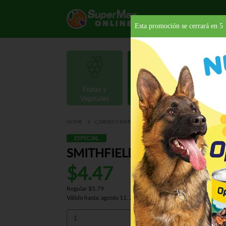
Esta promoción se cerrará en
4
Frutas y
Carnes y
Vegetales
Mariscos
Provisio
HOME
CARNES Y MARISCOS
CARNES
EMBUTIDOS
ESPECIAL
SMITHFIELD POLSKA KIELBA
$4.47
Regular $5.79
Válido hasta: agosto 11, 2026