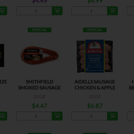
$4.49
$4.99
ESPECIAL
ESPECIAL
IZE
SMITHFIELD
AIDELLS SAUSAGE
SMOKED SAUSAGE
CHICKEN & APPLE
BE
13 OZ
12 OZ
$4.47
$6.87