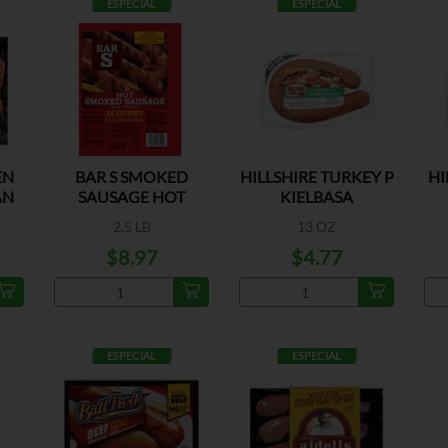
ESPECIAL
ESPECIAL
EN
BAR S SMOKED
HILLSHIRE TURKEY P
HI
AN
SAUSAGE HOT
KIELBASA
2.5 LB
13 OZ
$8.97
$4.77
ESPECIAL
ESPECIAL