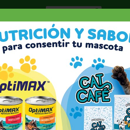
Especiale
Hogar, Salud y
nes
Lácteos
Belleza
Deli y Bakery
O
SMITHFIELD POLSKA KIELBASA
SA 13 OZ