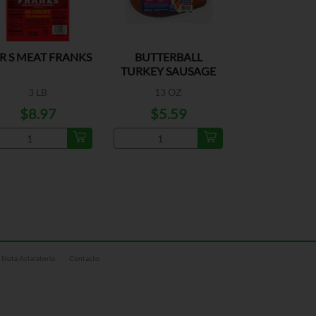
R S MEAT FRANKS
BUTTERBALL
TURKEY SAUSAGE
POLISH STYLE
3 LB
13 OZ
$8.97
$5.59
Nota Aclaratoria
Contacto