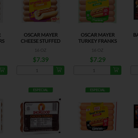
R
OSCAR MAYER
OSCAR MAYER
B
RS
CHEESE STUFFED
TURKEY FRANKS
DOGS
CLASSIC
16 OZ
16 OZ
$7.39
$7.29
ESPECIAL
ESPECIAL