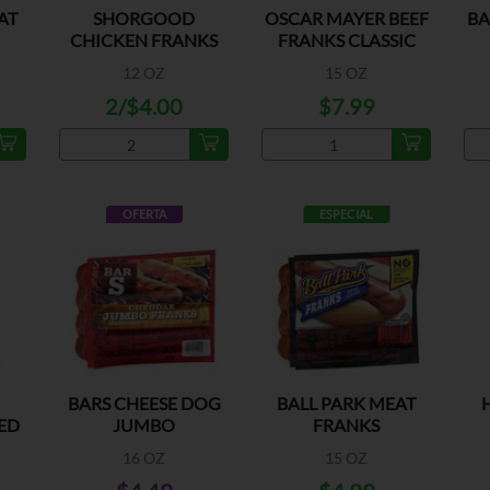
AT
SHORGOOD
OSCAR MAYER BEEF
BA
CHICKEN FRANKS
FRANKS CLASSIC
12 OZ
15 OZ
2/$4.00
$7.99
OFERTA
ESPECIAL
BARS CHEESE DOG
BALL PARK MEAT
ED
JUMBO
FRANKS
16 OZ
15 OZ