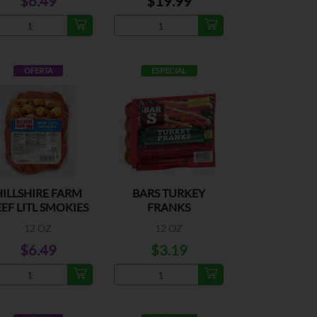
$6.49
$19.99
OFERTA
ESPECIAL
HILLSHIRE FARM
BARS TURKEY
EF LITL SMOKIES
FRANKS
12 OZ
12 OZ
$6.49
$3.19