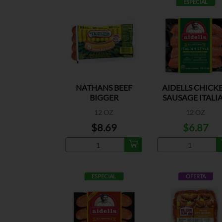
ESPECIAL
NATHANS BEEF
AIDELLS CHICK
BIGGER
SAUSAGE ITALI
STYLE
12 OZ
12 OZ
$8.69
$6.87
ESPECIAL
OFERTA