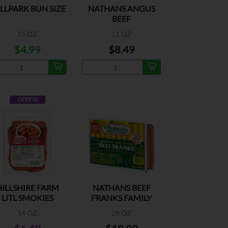
LLPARK BUN SIZE
NATHANS ANGUS
BEEF
15 OZ
11 OZ
$4.99
$8.49
OFERTA
HILLSHIRE FARM
NATHANS BEEF
LITL SMOKIES
FRANKS FAMILY
PACK
14 OZ
28 OZ