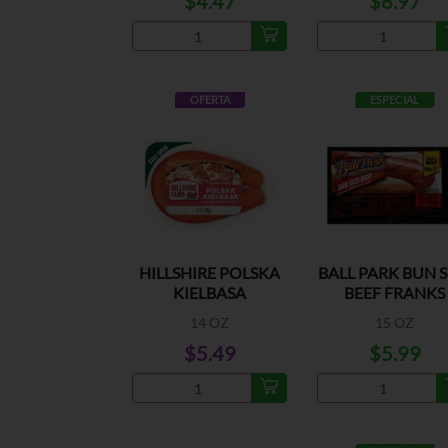
$4.47
$8.97
OFERTA
ESPECIAL
HILLSHIRE POLSKA
BALL PARK BUN S
KIELBASA
BEEF FRANKS
14 OZ
15 OZ
$5.49
$5.99