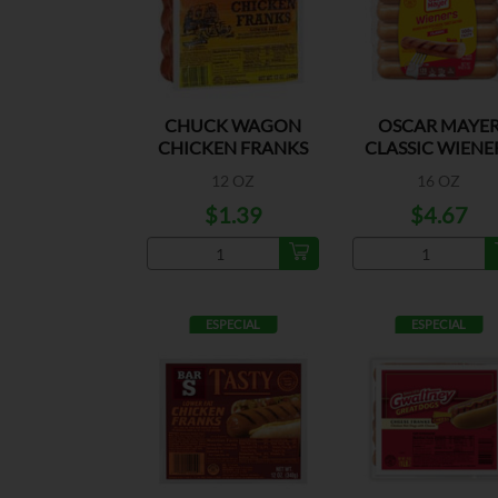
CHUCK WAGON
OSCAR MAYE
CHICKEN FRANKS
CLASSIC WIENE
12 OZ
16 OZ
$1.39
$4.67
ESPECIAL
ESPECIAL