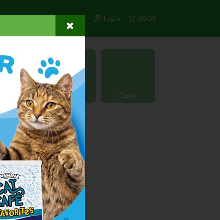
s
Exclusivos
Otros
Login
$0.00
rgánico
Licores
Cenas