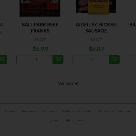
M
BALL PARK BEEF
AIDELLS CHICKEN
BA
L
FRANKS
SAUSAGE
PINEAPPLE & BACO
15 OZ
12 OZ
$5.99
$6.87
Ver más
Empleos
Preguntas
Concursos
Política de Privacidad
Términos y Condiciones