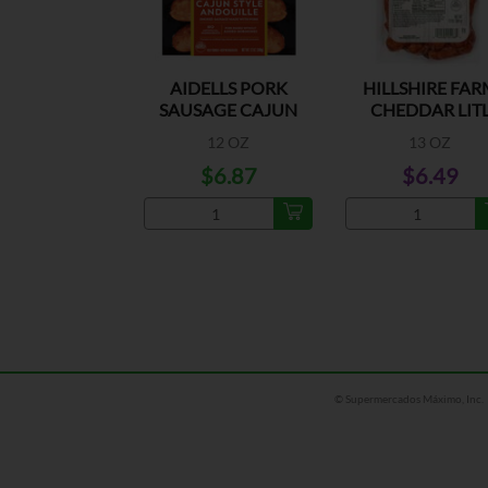
AIDELLS PORK
HILLSHIRE FAR
SAUSAGE CAJUN
CHEDDAR LIT
STYLE
SMOKIES
12 OZ
13 OZ
$6.87
$6.49
© Supermercados Máximo, Inc.