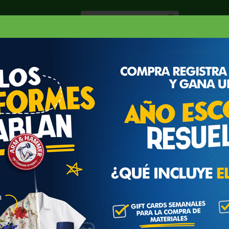
Especiale
Hogar, Salud y
nes
Lácteos
Belleza
Deli y Bakery
O
GUS BEEF
T-BONE STEAK ANGUS BEEF US
US 1 LB
Seleccione empaque
Unidad en Corte 1"
n esta orden es estimado y