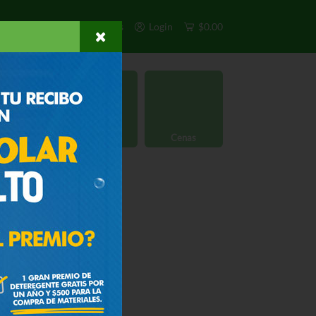
s
Exclusivos
Otros
Login
$0.00
rgánico
Licores
Cenas