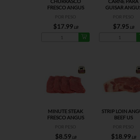
CHURRASCO
CARNE PARA
FRESCO ANGUS
GUISAR ANGU
BEEF US
BEEF US
POR PESO
POR PESO
$17.99
$7.95
LB
LB
MINUTE STEAK
STRIP LOIN ANG
FRESCO ANGUS
BEEF US
BEEF US
POR PESO
POR PESO
$8.59
$18.99
LB
LB