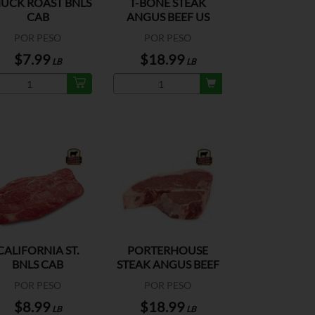
UCK ROAST BNLS
T-BONE STEAK
CAB
ANGUS BEEF US
POR PESO
POR PESO
$7.99
$18.99
LB
LB
CALIFORNIA ST.
PORTERHOUSE
BNLS CAB
STEAK ANGUS BEEF
US
POR PESO
POR PESO
$8.99
$18.99
LB
LB