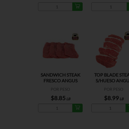
SANDWICH STEAK
TOP BLADE STE
FRESCO ANGUS
S/HUESO ANGU
BEEF US
BEEF US
POR PESO
POR PESO
$8.85
$8.99
LB
LB