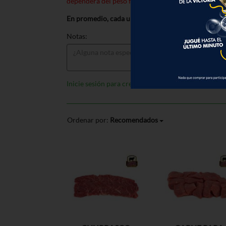
dependerá del peso final al momento de preparar s
En promedio, cada unidad pesa
1.13
libras
Notas:
Inicie sesión para crear listas
Ordenar por:
Recomendados