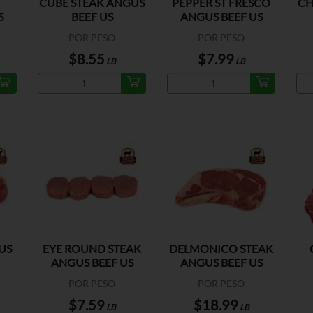
CUBE STEAK ANGUS
PEPPER ST FRESCO
CH
S
BEEF US
ANGUS BEEF US
POR PESO
POR PESO
$8.55
$7.99
LB
LB
US
EYE ROUND STEAK
DELMONICO STEAK
ANGUS BEEF US
ANGUS BEEF US
POR PESO
POR PESO
$7.59
$18.99
LB
LB