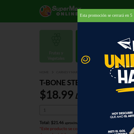
Esta promoción se cerrará en
5
Frutas y
Carnes y
Vegetales
Mariscos
Provisio
HOME
CARNES Y MARISCOS
CARNES
CERTIFIED AN
T-BONE STEAK ANGUS BEEF 
$18.99
LB
Total:
$21.46
*
aproximado
*Este producto se cobra por peso. El precio total e