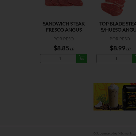
SANDWICH STEAK
TOP BLADE STE
FRESCO ANGUS
S/HUESO ANGU
BEEF US
BEEF US
POR PESO
POR PESO
$8.85
$8.99
LB
LB
© Supermercados Máximo, Inc.