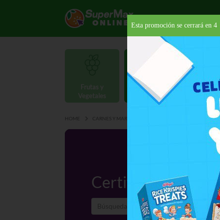
Esta promoción se cerrará en
3
Frutas y
Carnes y
Vegetales
Mariscos
Provisio
HOME
CARNES Y MARISCOS
CARNES
CERTIFIED AN
Certified Angus Be