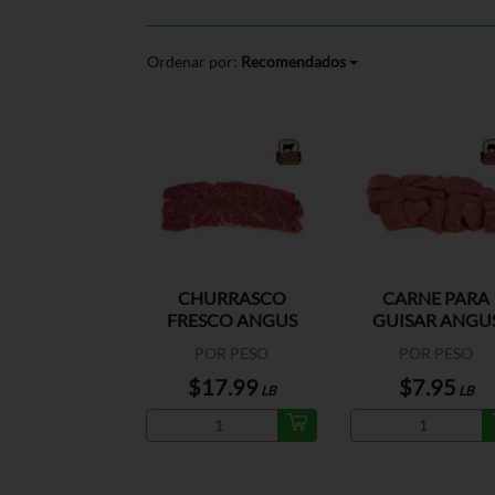
Ordenar por:
Recomendados
CHURRASCO
CARNE PARA
FRESCO ANGUS
GUISAR ANGU
BEEF US
BEEF US
POR PESO
POR PESO
$17.99
$7.95
LB
LB