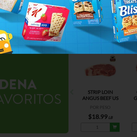
STRIP LOIN
ANGUS BEEF US
G
POR PESO
$18.99
LB