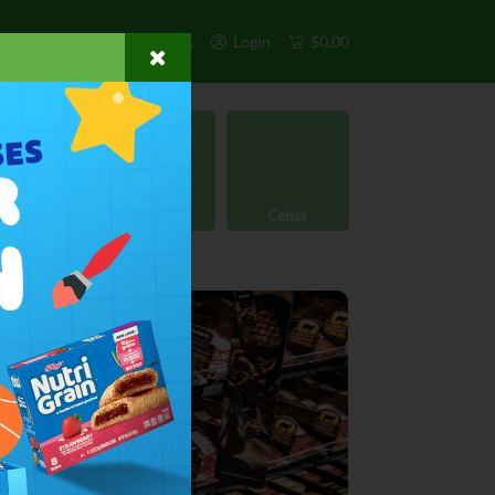
s
Exclusivos
Otros
Login
$0.00
rgánico
Licores
Cenas