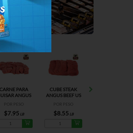
CARNE PARA
CUBE STEAK
TOP BLADE
UISAR ANGUS
ANGUS BEEF US
STEAK S/HUESO
BEEF US
ANGUS BEEF US
POR PESO
POR PESO
POR PESO
$7.95
$8.55
$8.99
LB
LB
LB