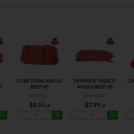
CUBE STEAK ANGUS
PEPPER ST FRESCO
CH
S
BEEF US
ANGUS BEEF US
POR PESO
POR PESO
$8.55
$7.99
LB
LB