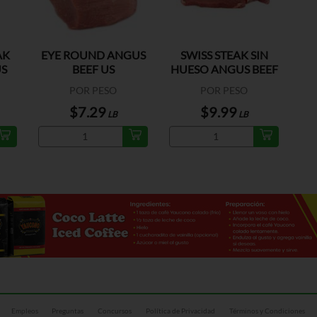
AK
EYE ROUND ANGUS
SWISS STEAK SIN
S
BEEF US
HUESO ANGUS BEEF
US
POR PESO
POR PESO
$7.29
$9.99
LB
LB
Empleos
Preguntas
Concursos
Política de Privacidad
Términos y Condiciones