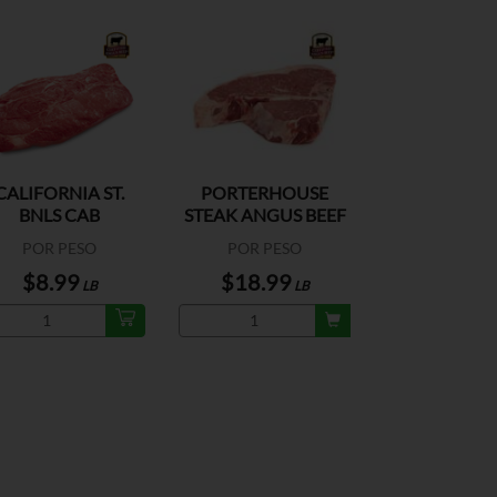
CALIFORNIA ST.
PORTERHOUSE
BNLS CAB
STEAK ANGUS BEEF
US
POR PESO
POR PESO
$8.99
$18.99
LB
LB