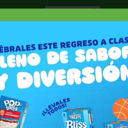
Especiale
Hogar, Salud y
nes
Lácteos
Belleza
Deli y Bakery
O
GUS BEEF
ef