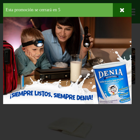
Esta promoción se cerrará en
5
Departamentos
HOME
CARNES Y MARISCOS
CARNES
TOCINO
Tocino
Back