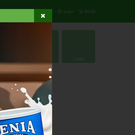
s
Exclusivos
Otros
Login
$0.00
rgánico
Licores
Cenas