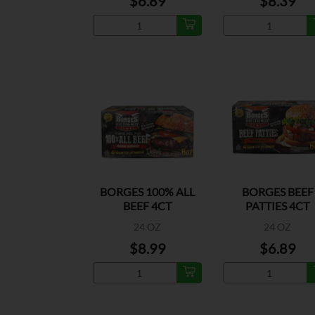
$6.89
$8.39
BORGES 100% ALL
BORGES BEEF
BEEF 4CT
PATTIES 4CT
24 OZ
24 OZ
$8.99
$6.89