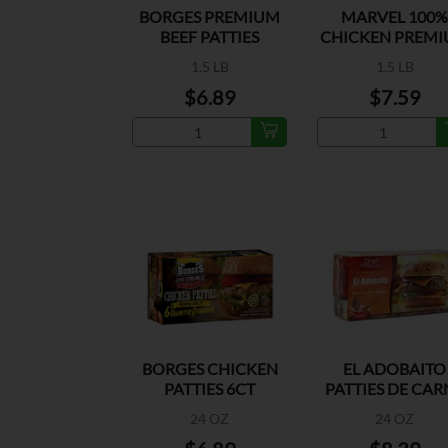
BORGES PREMIUM
MARVEL 100%
BEEF PATTIES
CHICKEN PREM
PATTIES
1.5 LB
1.5 LB
$6.89
$7.59
BORGES CHICKEN
EL ADOBAITO
PATTIES 6CT
PATTIES DE CAR
DE RES
24 OZ
24 OZ