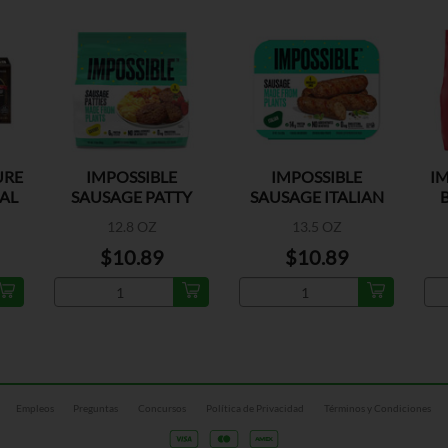
URE
IMPOSSIBLE
IMPOSSIBLE
IM
AL
SAUSAGE PATTY
SAUSAGE ITALIAN
SAVORY
12.8 OZ
13.5 OZ
$10.89
$10.89
Empleos
Preguntas
Concursos
Política de Privacidad
Términos y Condiciones