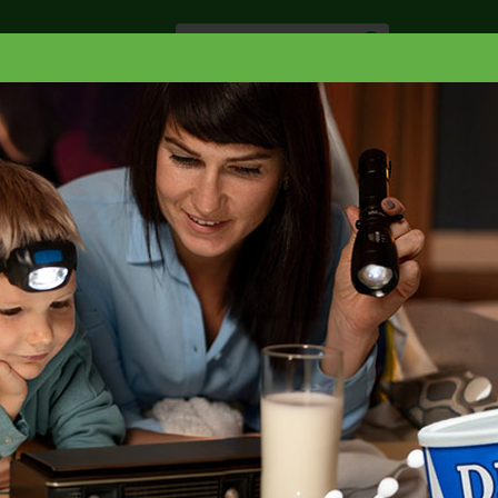
Especiale
Hogar, Salud y
nes
Lácteos
Belleza
Deli y Bakery
O
MARVEL 100% ALL BEEF POLY BAG
Y BAG 16 OZ