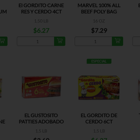
El GORDITO CARNE
MARVEL 100% ALL
IUM
RES Y CERDO 4CT
BEEF POLY BAG
1.50 LB
16 OZ
$6.27
$7.29
ESPECIAL
EL GUSTOSITO
EL GORDITO DE
NE
PATTIES ADOBADO
CERDO 6CT
1.5 LB
1.5 LB