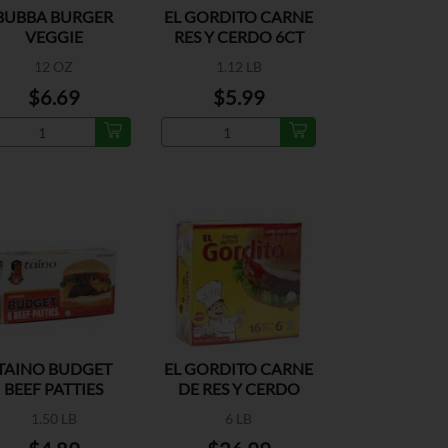
BUBBA BURGER
EL GORDITO CARNE
VEGGIE
RES Y CERDO 6CT
12 OZ
1.12 LB
$6.69
$5.99
TAINO BUDGET
EL GORDITO CARNE
BEEF PATTIES
DE RES Y CERDO
16CT
1.50 LB
6 LB