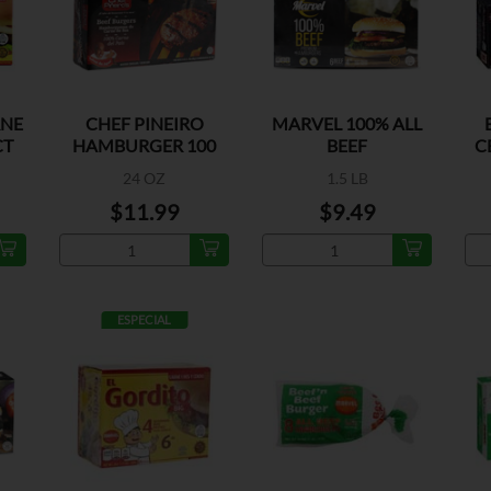
RNE
CHEF PINEIRO
MARVEL 100% ALL
CT
HAMBURGER 100
BEEF
C
BEEF
24 OZ
1.5 LB
$11.99
$9.49
ESPECIAL