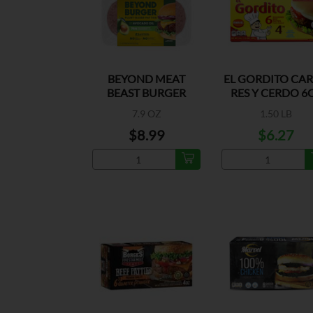
BEYOND MEAT
EL GORDITO CA
BEAST BURGER
RES Y CERDO 6
7.9 OZ
1.50 LB
$8.99
$6.27