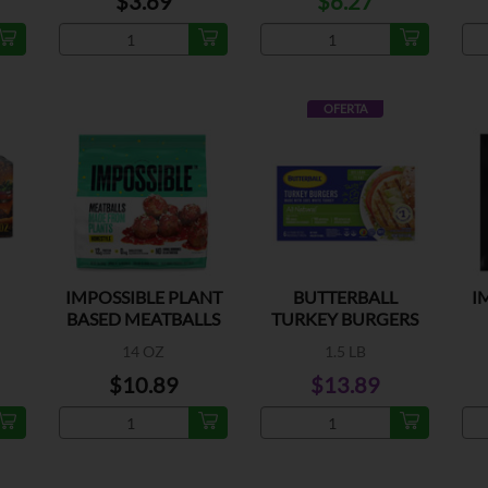
$3.69
$6.27
OFERTA
IMPOSSIBLE PLANT
BUTTERBALL
I
BASED MEATBALLS
TURKEY BURGERS
6CT
14 OZ
1.5 LB
$10.89
$13.89