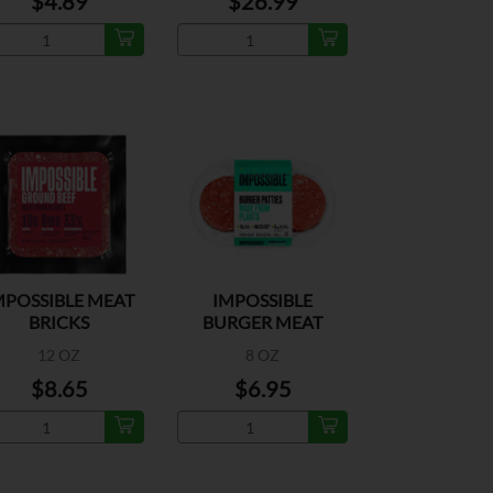
$4.89
$26.99
MPOSSIBLE MEAT
IMPOSSIBLE
BRICKS
BURGER MEAT
PATTIES
12 OZ
8 OZ
$8.65
$6.95