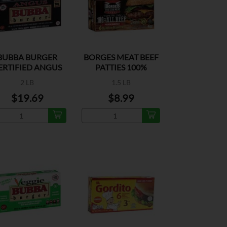
BUBBA BURGER
BORGES MEAT BEEF
ERTIFIED ANGUS
PATTIES 100%
BEEF CHUCK
2 LB
1.5 LB
$19.69
$8.99