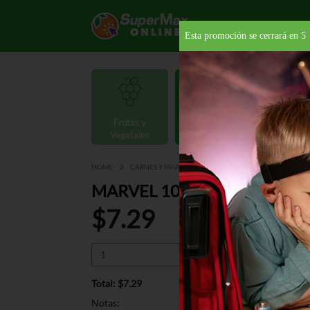
Esta promoción se cerrará en
4
Frutas y
Carnes y
Vegetales
Mariscos
Provisio
HOME
CARNES Y MARISCOS
HAMBURGERS
DE RES
MARVEL 100% ALL BEEF POL
$7.29
Total: $7.29
Notas: