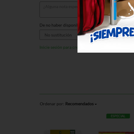
De no haber disponible, sustituir por:
Inicie sesión para crear listas
Ordenar por:
Recomendados
ESPECIAL