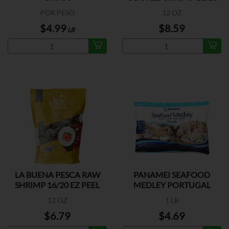
POR PESO
12 OZ
$4.99
$8.59
LB
LA BUENA PESCA RAW
PANAMEI SEAFOOD
SHRIMP 16/20 EZ PEEL
MEDLEY PORTUGAL
12 OZ
1 LB
$6.79
$4.69