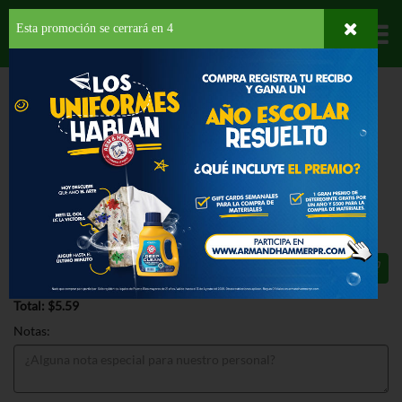
Esta promoción se cerrará en
3
Departamentos
HOME
CARNES Y MARISCOS
MARISCOS
CAMARONES
LA BUENA
PESCA SHRIMP 31/40 EZPEEL
LA BUENA PESCA SHRIMP 31/40
EZPEEL 12 OZ
$5.59
Total: $5.59
Notas: