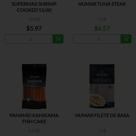
SUPERMAX SHRIMP
NUMAR TUNA STEAK
COOKED 51/60
12 OZ
1 LB
$5.97
$6.57
PANAMEI KANIKAMA
NUMAR FILETE DE BASA
FISH CAKE
1.1 LB
1 LB