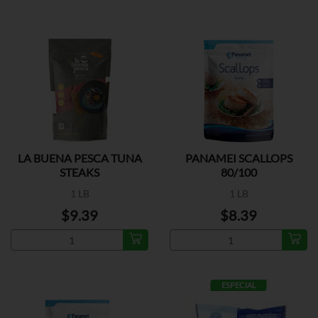
LA BUENA PESCA TUNA
PANAMEI SCALLOPS
STEAKS
80/100
1 LB
1 LB
$9.39
$8.39
ESPECIAL