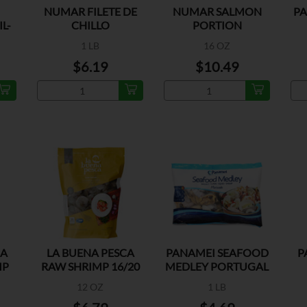
NUMAR FILETE DE
NUMAR SALMON
PA
L-
CHILLO
PORTION
1 LB
16 OZ
$6.19
$10.49
CA
LA BUENA PESCA
PANAMEI SEAFOOD
P
MP
RAW SHRIMP 16/20
MEDLEY PORTUGAL
EZ PEEL
12 OZ
1 LB