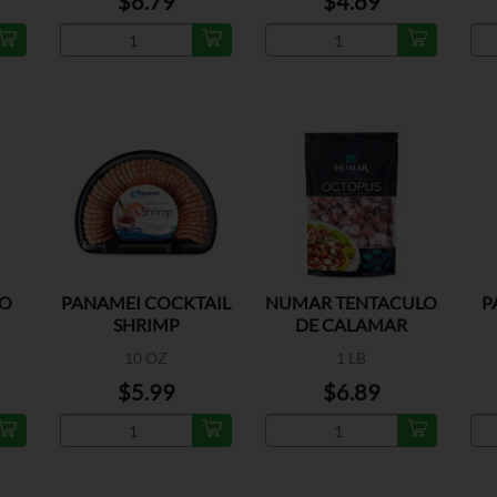
$6.79
$4.69
PO
PANAMEI COCKTAIL
NUMAR TENTACULO
P
SHRIMP
DE CALAMAR
COCIDO
10 OZ
1 LB
$5.99
$6.89