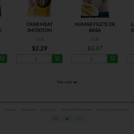
CRAB MEAT
NUMAR FILETE DE
L
E
IMITATION
BASA
G
1 LB
2 LB
$2.29
$6.47
Ver más
Empleos
Preguntas
Concursos
Política de Privacidad
Términos y Condiciones