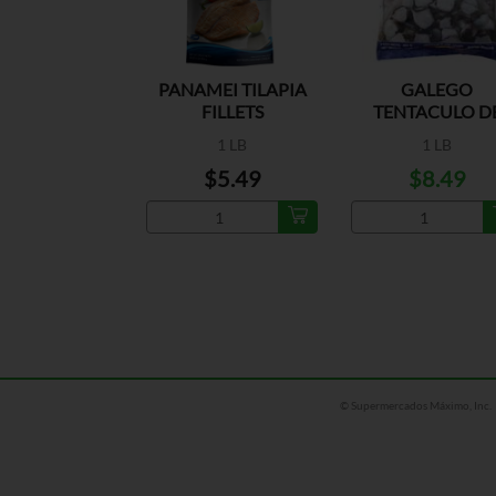
PANAMEI TILAPIA
GALEGO
FILLETS
TENTACULO D
CALAMAR
1 LB
1 LB
$5.49
$8.49
© Supermercados Máximo, Inc.