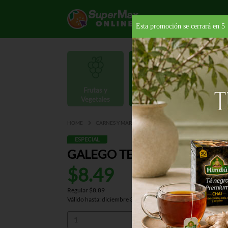
Esta promoción se cerrará en
4
Frutas y
Carnes y
Vegetales
Mariscos
Provisio
HOME
CARNES Y MARISCOS
MARISCOS
CONGELAD
ESPECIAL
GALEGO TENTACULO DE CA
$8.49
Regular $8.89
Válido hasta: diciembre 31, 2026