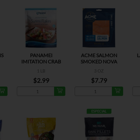
MS
PANAMEI
ACME SALMON
L
IMITATION CRAB
SMOKED NOVA
MEAT
1 LB
3 OZ
$2.99
$7.79
ESPECIAL