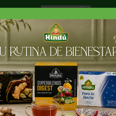
Especiale
Hogar, Salud y
nes
Lácteos
Belleza
Deli y Bakery
O
OS
GALEGO TENTACULO DE CALAMAR
LAMAR 1 LB