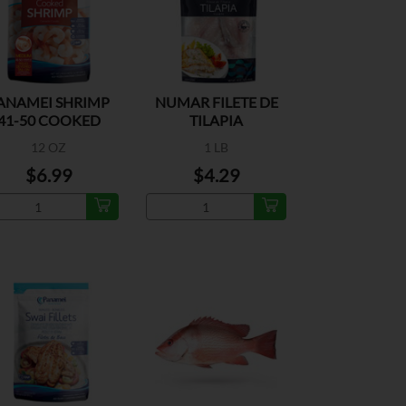
ANAMEI SHRIMP
NUMAR FILETE DE
41-50 COOKED
TILAPIA
PEELED
12 OZ
1 LB
$6.99
$4.29