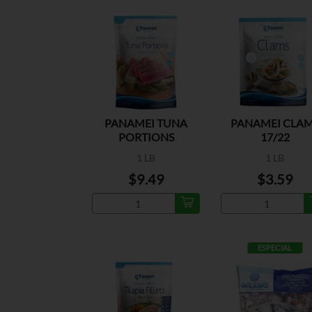
PANAMEI TUNA
PANAMEI CLA
PORTIONS
17/22
1 LB
1 LB
$9.49
$3.59
ESPECIAL