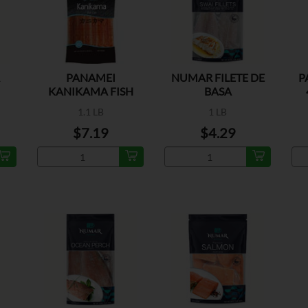
PANAMEI
NUMAR FILETE DE
P
KANIKAMA FISH
BASA
CAKE
1.1 LB
1 LB
$7.19
$4.29