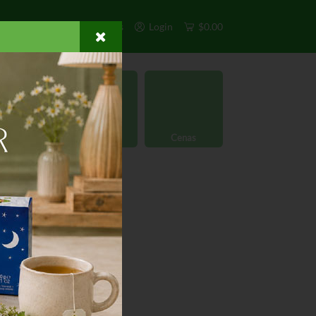
s
Exclusivos
Otros
Login
$0.00
rgánico
Licores
Cenas