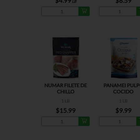
$4.99
$8.59
LB
NUMAR FILETE DE
PANAMEI PUL
CHILLO
COCIDO
1 LB
1 LB
$15.99
$9.99