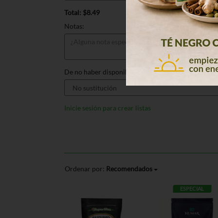
Total: $8.49
Notas:
De no haber disponible, sustituir por:
Inicie sesión para crear listas
Ordenar por:
Recomendados
ESPECIAL