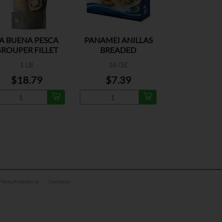
A BUENA PESCA
PANAMEI ANILLAS
ROUPER FILLET
BREADED
CALAMARI
1 LB
16 OZ
$18.79
$7.39
Nota Aclaratoria
Contacto