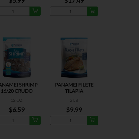
$5.99
$17.49
ANAMEI SHRIMP
PANAMEI FILETE
16/20 CRUDO
TILAPIA
12 OZ
2 LB
$6.59
$9.99