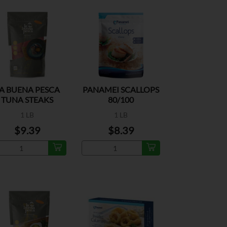
A BUENA PESCA
PANAMEI SCALLOPS
TUNA STEAKS
80/100
1 LB
1 LB
$9.39
$8.39