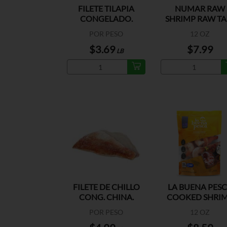
FILETE TILAPIA
NUMAR RAW
CONGELADO.
SHRIMP RAW TAI
CHINA
ON 16-20
POR PESO
12 OZ
$3.69
$7.99
LB
FILETE DE CHILLO
LA BUENA PES
CONG. CHINA.
COOKED SHRI
16/20
POR PESO
12 OZ