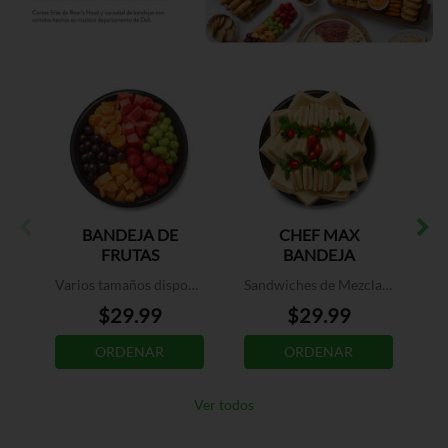
BANDEJA DE
CHEF MAX
B
FRUTAS
BANDEJA
SANDWICHES
Varios tamaños disponibles
Sandwiches de Mezcla (2 lbs.)
$29.99
$29.99
ORDENAR
ORDENAR
Ver todos