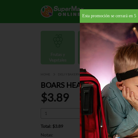
Esta promoción se cerrará en
5
Frutas y
Carnes y
Vegetales
Mariscos
Provisio
HOME
DELI Y BAKERY
DELI PREMIUM
BOARS HEAD 
BOARS HEAD DELICATESSEN
$3.89
Total: $3.89
Notas: