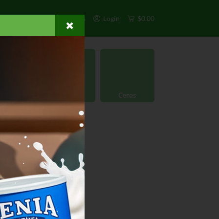
s
Exclusivos
Otros
Login
$0.00
rgánico
Licores
Cenas