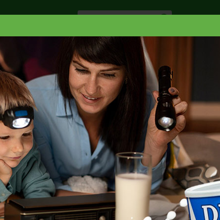
Especiale
Hogar, Salud y
nes
Lácteos
Belleza
Deli y Bakery
O
DELICATESSEN MUSTARD
 MUSTARD 9.5 OZ