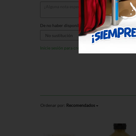
De no haber disponible, sustituir por:
Inicie sesión para crear listas
Ordenar por:
Recomendados