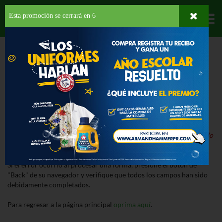
Esta promoción se cerrará en
5
Departamentos
HOME
ERROR
¡Lo Sentimos!
Nuestro sistema ha detectado un error al procesar la página.
Detalle del Error:
El producto que buscas está suspendido o ha sido
descontinuado.
Si el error ocurrió al procesar una forma, presione el botón de
"Back" de su navegador y verifique que todos los campos han sido
debidamente completados.
Para regresar a la página principal
oprima aquí
.