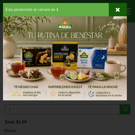
Esta promoción se cerrará en
4
Departamentos
HOME
DELI Y BAKERY
PANADERÍA
PANES
HEALTHY BAKES VEGANO
PAN SOBAO
ESPECIAL
HEALTHY BAKES VEGANO PAN
SOBAO 1 LB
$1.99
Regular $2.99
Válido hasta: agosto 11, 2026
Total: $1.99
Notas: