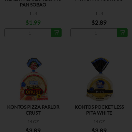
PAN SOBAO
1 LB
1 LB
$1.99
$2.89
KONTOS PIZZA PARLOR
KONTOS POCKET LESS
CRUST
PITA WHITE
14 OZ
14 OZ
$3.89
$3.89