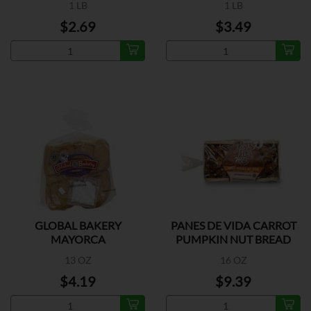
1 LB
1 LB
$2.69
$3.49
GLOBAL BAKERY
PANES DE VIDA CARROT
MAYORCA
PUMPKIN NUT BREAD
13 OZ
16 OZ
$4.19
$9.39