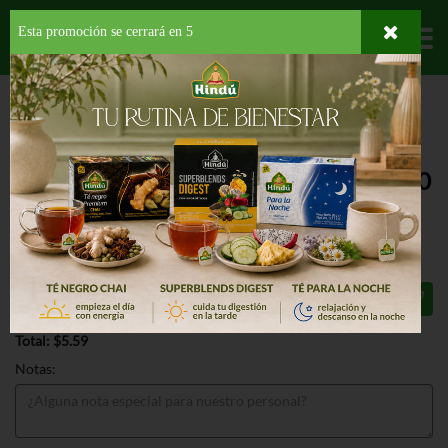
Esta promoción se cerrará en
5
Departamentos
HOME
DELI Y BAKERY
REPOSTERÍA
DONAS
MI PAN COCONUT
CRUNCH GEMS
MI PAN COCONUT CRUNCH GEMS 10
OZ
$5.59
Total: $5.59
Notas: