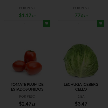
POR PESO
POR PESO
$1.17
77¢
LB
LB
TOMATE PLUM DE
LECHUGA ICEBERG
ESTADOS UNIDOS
CELLO
POR PESO
1 EA
$2.47
$3.47
LB