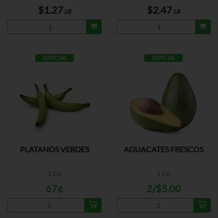
$1.27
$2.47
LB
LB
ESPECIAL
ESPECIAL
PLATANOS VERDES
AGUACATES FRESCOS
1 EA
1 EA
67¢
2/$5.00