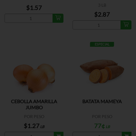
3 LB
$1.57
$2.87
ESPECIAL
CEBOLLA AMARILLA
BATATA MAMEYA
JUMBO
POR PESO
POR PESO
$1.27
77¢
LB
LB