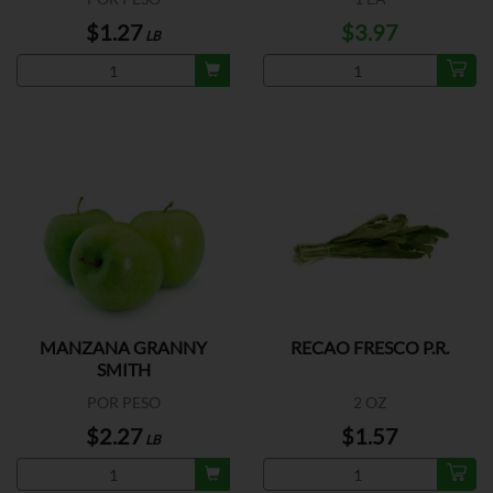
$1.27
$3.97
LB
MANZANA GRANNY
RECAO FRESCO P.R.
SMITH
POR PESO
2 OZ
$2.27
$1.57
LB