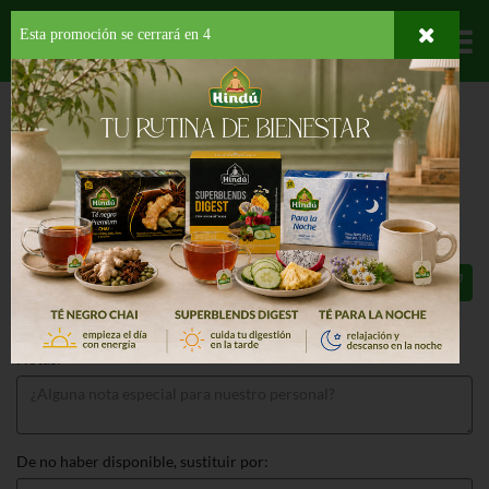
Esta promoción se cerrará en
3
Departamentos
HOME
FRUTAS Y VEGETALES
FRUTAS
TROPICALES
COCOS SECOS
COCOS SECOS 1 EA
$1.97
Total: $1.97
Notas:
De no haber disponible, sustituir por: