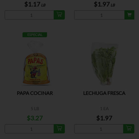
$1.17
$1.97
LB
LB
ESPECIAL
PAPA COCINAR
LECHUGA FRESCA
5 LB
1 EA
$3.27
$1.97