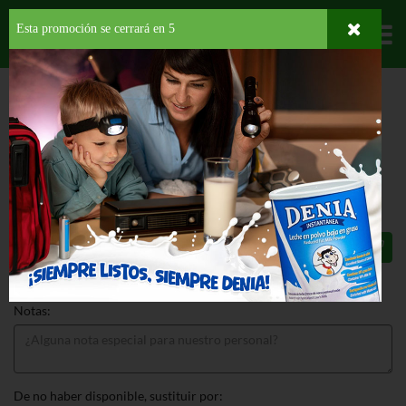
Esta promoción se cerrará en
5
Departamentos
HOME
FRUTAS Y VEGETALES
FRUTAS
BERRIES
BLACKBERRIES CLAM
SHELL
BLACKBERRIES US 6 OZ
$6.97
Total: $6.97
Notas:
De no haber disponible, sustituir por: