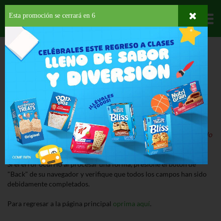
Esta promoción se cerrará en
6
Departamentos
HOME
ERROR
¡Lo Sentimos!
Nuestro sistema ha detectado un error al procesar la página.
Detalle del Error:
El producto que buscas está suspendido o ha sido
descontinuado.
Si el error ocurrió al procesar una forma, presione el botón de
"Back" de su navegador y verifique que todos los campos han sido
debidamente completados.
Para regresar a la página principal
oprima aquí
.