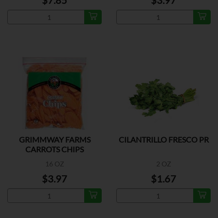
$7.85
$3.97
GRIMMWAY FARMS
CILANTRILLO FRESCO PR
CARROTS CHIPS
16 OZ
2 OZ
$3.97
$1.67