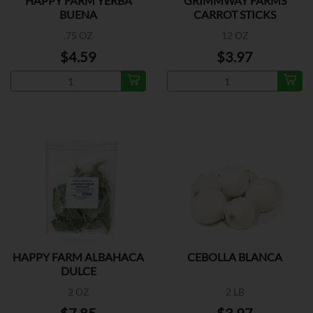
HAPPY FARM YERBA
GRIMMWAY FARMS
BUENA
CARROT STICKS
.75 OZ
12 OZ
$4.59
$3.97
HAPPY FARM ALBAHACA
CEBOLLA BLANCA
DULCE
2 OZ
2 LB