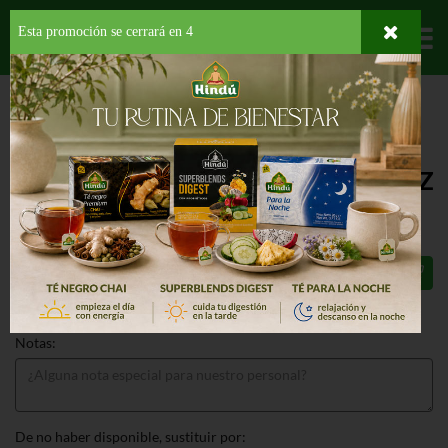
Esta promoción se cerrará en
4
Departamentos
HOME
FRUTAS Y VEGETALES
VEGETALES
HIERBAS FRESCAS
HAPPY
FARM ALBAHACA DULCE
HAPPY FARM ALBAHACA DULCE 2 OZ
$7.85
Total: $7.85
Notas:
De no haber disponible, sustituir por: