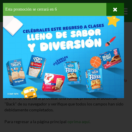
Esta promoción se cerrará en
6
Departamentos
HOME
ERROR
¡Lo Sentimos!
Nuestro sistema ha detectado un error al procesar la página.
Detalle del Error:
El producto que buscas está suspendido o ha sido
descontinuado.
Si el error ocurrió al procesar una forma, presione el botón de
"Back" de su navegador y verifique que todos los campos han sido
debidamente completados.
Para regresar a la página principal
oprima aquí
.