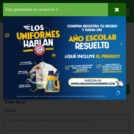
Esta promoción se cerrará en
5
Departamentos
HOME
FRUTAS Y VEGETALES
VEGETALES
LECHUGA
FOXY ORGANIC
ICEBERG WRAPPED
FOXY ORGANIC ICEBERG WRAPPED
1 EA
$6.67
Total: $6.67
Notas: