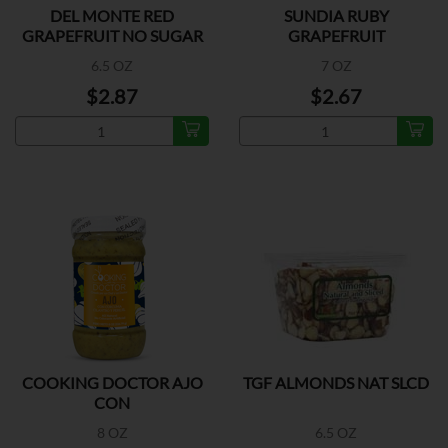
DEL MONTE RED
SUNDIA RUBY
GRAPEFRUIT NO SUGAR
GRAPEFRUIT
ADDED
6.5 OZ
7 OZ
$2.87
$2.67
COOKING DOCTOR AJO
TGF ALMONDS NAT SLCD
CON
CURCUMA/CILANTRO
8 OZ
6.5 OZ