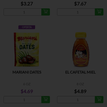
$3.27
$7.67
OFERTA
MARIANI DATES
EL CAFETAL MIEL
6 OZ
8 OZ
$4.69
$4.89