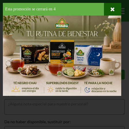
Esta promoción se cerrará en
3
Departamentos
HOME
FRUTAS Y VEGETALES
VEGETALES
LITEHOUSE BASIL HERB
LITEHOUSE BASIL HERB 200 ML
$8.57
Total: $8.57
Notas:
De no haber disponible, sustituir por: