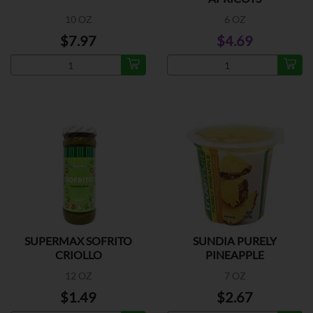
10 OZ
6 OZ
$7.97
$4.69
SUPERMAX SOFRITO
SUNDIA PURELY
CRIOLLO
PINEAPPLE
12 OZ
7 OZ
$1.49
$2.67