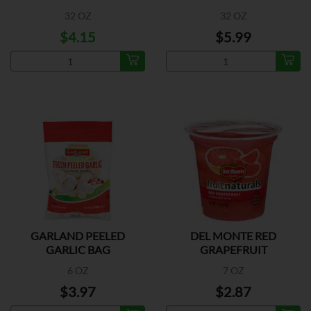
32 OZ
32 OZ
$4.15
$5.99
GARLAND PEELED
DEL MONTE RED
GARLIC BAG
GRAPEFRUIT
6 OZ
7 OZ
$3.97
$2.87