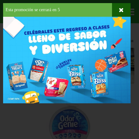
Esta promoción se cerrará en
5
Departamentos
HOME
HOGAR, SALUD Y BELLEZA
AMBIENTADORES
DESHUMIDIFICADOR
Deshumidificador
Back
ESPECIAL