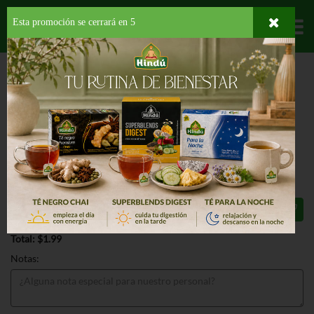
Esta promoción se cerrará en
5
Departamentos
HOME
HOGAR, SALUD Y BELLEZA
ARTÍCULOS PARA LA COCINA
FILTROS
DE CAFÉ
MELITTA BASKET COFFEE FILTERS WHITE 8-12
MELITTA BASKET COFFEE FILTERS
WHITE 8-12 100 CT
$1.99
Total: $1.99
Notas: