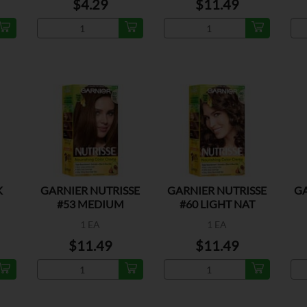
$4.29
$11.49
K
GARNIER NUTRISSE
GARNIER NUTRISSE
GA
#53 MEDIUM
#60 LIGHT NAT
GOLDEN BROWN
BROWN
1 EA
1 EA
$11.49
$11.49