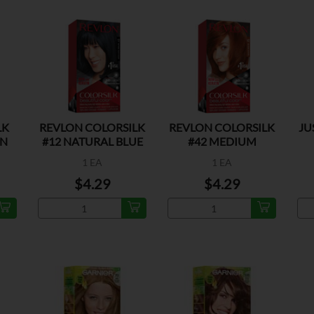
LK
REVLON COLORSILK
REVLON COLORSILK
JU
RN
#12 NATURAL BLUE
#42 MEDIUM
BLACK
AUBURN
1 EA
1 EA
$4.29
$4.29