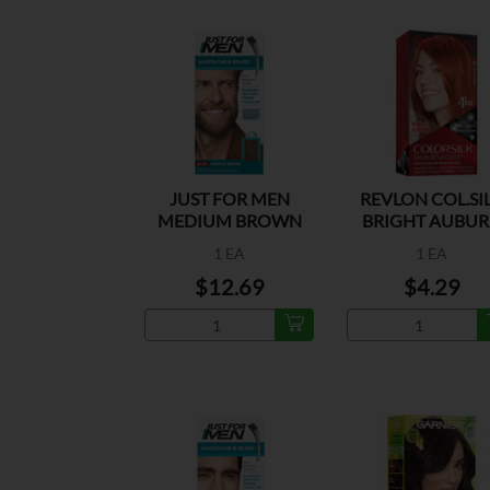
JUST FOR MEN
REVLON COL.SI
MEDIUM BROWN
BRIGHT AUBU
M-35
1 EA
1 EA
$12.69
$4.29