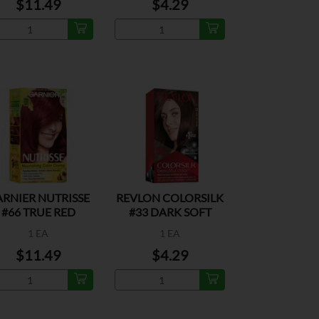
$11.49
$4.29
RNIER NUTRISSE
REVLON COLORSILK
#66 TRUE RED
#33 DARK SOFT
BROWN
1 EA
1 EA
$11.49
$4.29