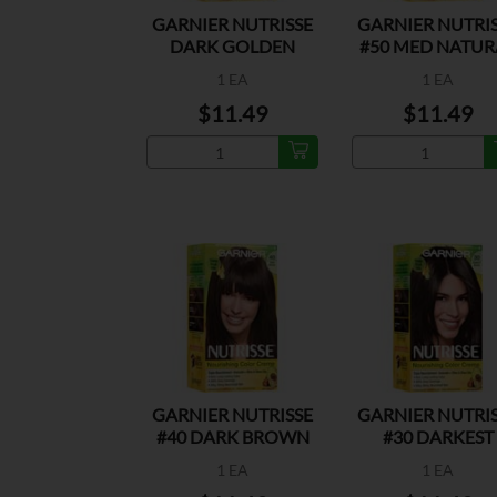
GARNIER NUTRISSE
GARNIER NUTRI
DARK GOLDEN
#50 MED NATUR
BLONDE #73
BROWN
1 EA
1 EA
$11.49
$11.49
GARNIER NUTRISSE
GARNIER NUTRI
#40 DARK BROWN
#30 DARKEST
BROWN
1 EA
1 EA