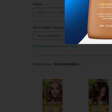
Notas:
De no haber disponible, sustituir por:
Inicie sesión para crear listas
Ordenar por:
Recomendados