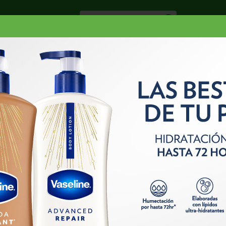
Especiale
Hogar, Salud y
nes
Lácteos
Belleza
Deli y Bakery
O
ELLO
TINTES
GARNIER NUTRISSE #30 DARKEST BROWN
RKEST BROWN 1