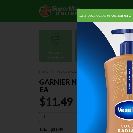
Esta promoción se cerrará en
2
Frutas y
Carnes y
Vegetales
Mariscos
Provisio
HOME
HOGAR, SALUD Y BELLEZA
CUIDADO PARA EL CAB
GARNIER NUTRISSE #30 DA
EA
$11.49
Total: $11.49