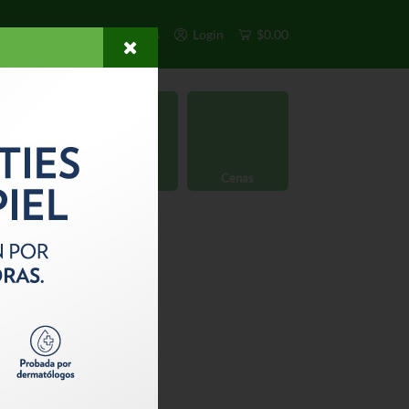
s
Exclusivos
Otros
Login
$0.00
rgánico
Licores
Cenas