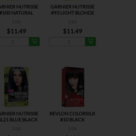
RNIER NUTRISSE
GARNIER NUTRISSE
#100 NATURAL
#93 LIGHT BLONDE
BLONDE
1 EA
1 EA
$11.49
$11.49
RNIER NUTRISSE
REVLON COLORSILK
BL21 BLUE BLACK
#10 BLACK
1 EA
1 EA