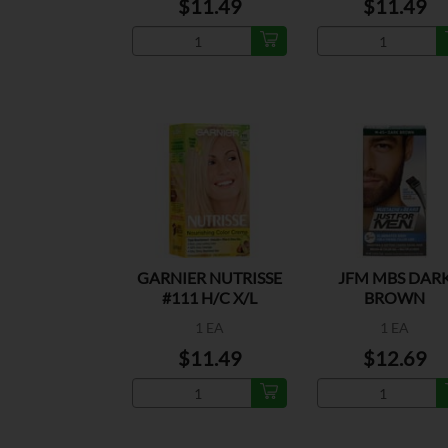
$11.49
$11.49
GARNIER NUTRISSE
JFM MBS DAR
#111 H/C X/L
BROWN
A.BLONDE
1 EA
1 EA
$11.49
$12.69