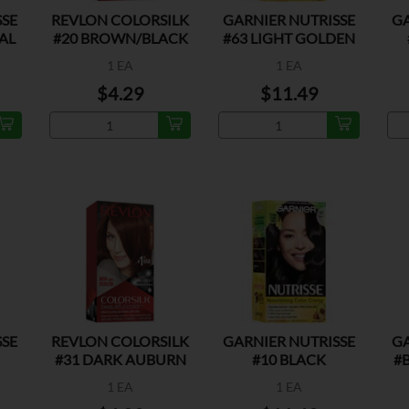
SSE
REVLON COLORSILK
GARNIER NUTRISSE
GA
AL
#20 BROWN/BLACK
#63 LIGHT GOLDEN
BROWN
1 EA
1 EA
$4.29
$11.49
SSE
REVLON COLORSILK
GARNIER NUTRISSE
GA
#31 DARK AUBURN
#10 BLACK
#
1 EA
1 EA