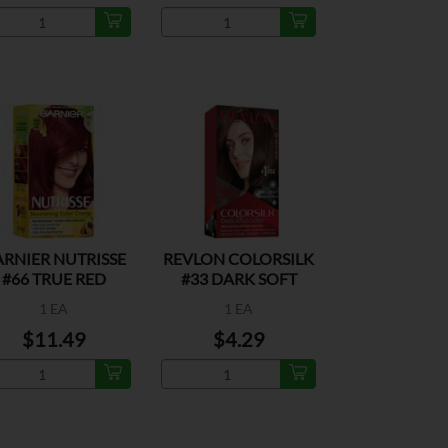
RNIER NUTRISSE
REVLON COLORSILK
#66 TRUE RED
#33 DARK SOFT
BROWN
1 EA
1 EA
$11.49
$4.29