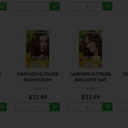
K
GARNIER NUTRISSE
GARNIER NUTRISSE
GA
#53 MEDIUM
#60 LIGHT NAT
GOLDEN BROWN
BROWN
1 EA
1 EA
$11.49
$11.49