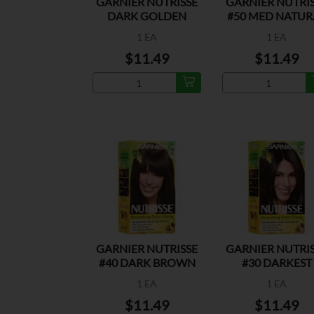
GARNIER NUTRISSE
GARNIER NUTRI
DARK GOLDEN
#50 MED NATUR
BLONDE #73
BROWN
1 EA
1 EA
$11.49
$11.49
GARNIER NUTRISSE
GARNIER NUTRI
#40 DARK BROWN
#30 DARKEST
BROWN
1 EA
1 EA
$11.49
$11.49