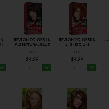
LK
REVLON COLORSILK
REVLON COLORSILK
JU
RN
#12 NATURAL BLUE
#42 MEDIUM
BLACK
AUBURN
1 EA
1 EA
$4.29
$4.29