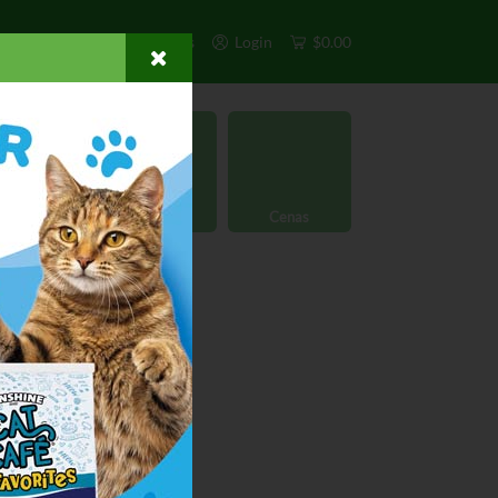
s
Exclusivos
Otros
Login
$0.00
rgánico
Licores
Cenas