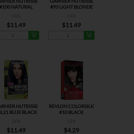
RNIER NUTRISSE
GARNIER NUTRISSE
#100 NATURAL
#93 LIGHT BLONDE
BLONDE
1 EA
1 EA
$11.49
$11.49
RNIER NUTRISSE
REVLON COLORSILK
BL21 BLUE BLACK
#10 BLACK
1 EA
1 EA
$11.49
$4.29