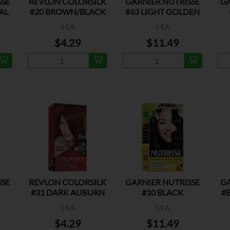
SSE
REVLON COLORSILK
GARNIER NUTRISSE
GA
AL
#20 BROWN/BLACK
#63 LIGHT GOLDEN
BROWN
1 EA
1 EA
$4.29
$11.49
SSE
REVLON COLORSILK
GARNIER NUTRISSE
GA
#31 DARK AUBURN
#10 BLACK
#
1 EA
1 EA
$4.29
$11.49