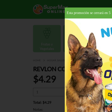
Esta promoción se cerrará en
4
Frutas y
Carnes y
Vegetales
Mariscos
Provisio
HOME
HOGAR, SALUD Y BELLEZA
CUIDADO PARA EL CAB
REVLON COL.SILK BRIGHT 
$4.29
Total: $4.29
Notas: