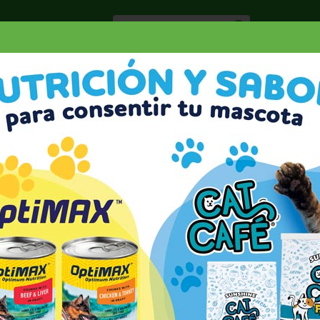
Especiale
Hogar, Salud y
nes
Lácteos
Belleza
Deli y Bakery
O
ELLO
TINTES
REVLON COL.SILK BRIGHT AUBURN
AUBURN 1 EA