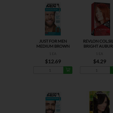
JUST FOR MEN
REVLON COL.SI
MEDIUM BROWN
BRIGHT AUBU
M-35
1 EA
1 EA
$12.69
$4.29