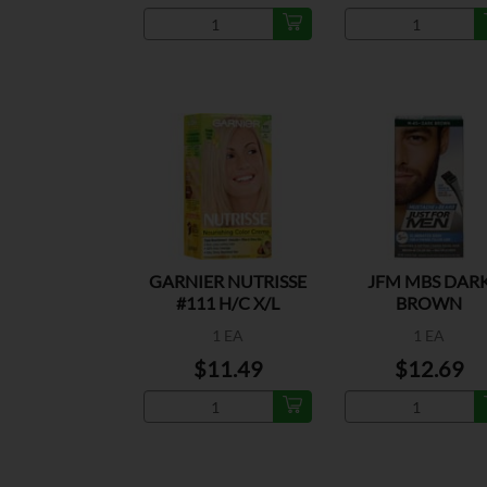
GARNIER NUTRISSE
JFM MBS DAR
#111 H/C X/L
BROWN
A.BLONDE
1 EA
1 EA
$11.49
$12.69