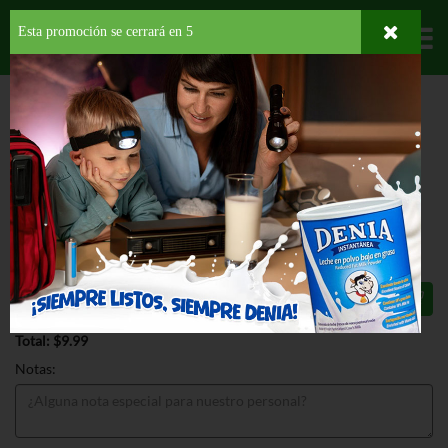
Esta promoción se cerrará en
5
Departamentos
HOME
HOGAR, SALUD Y BELLEZA
HIGIENE PERSONAL
LOTRIMIN
DEODORANT SPRAY
LOTRIMIN DEODORANT SPRAY 4.6
OZ
$9.99
Total: $9.99
Notas: