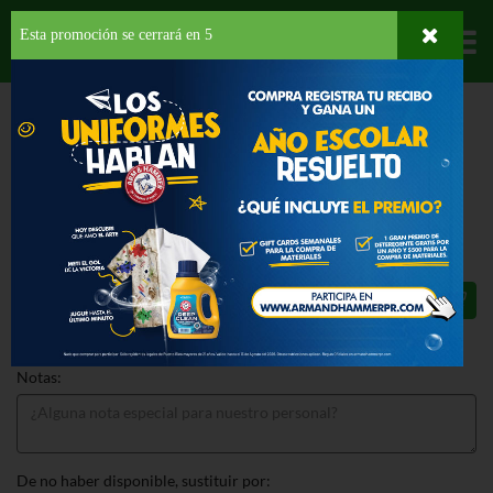
Esta promoción se cerrará en
4
Departamentos
HOME
HOGAR, SALUD Y BELLEZA
JARDINERÍA
MANTENIMIENTO
SUP.TR.HILO TRIMMER.065P
SUP.TR.HILO TRIMMER.065P 50 FT
$1.99
Total: $1.99
Notas:
De no haber disponible, sustituir por: