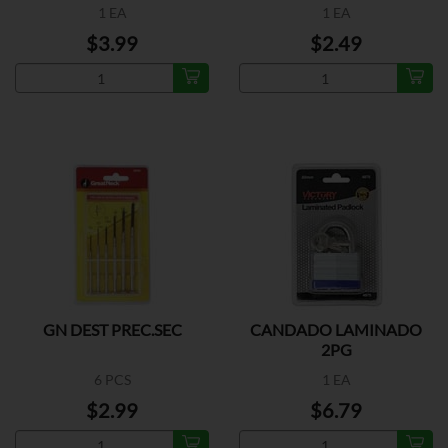
1 EA
1 EA
$3.99
$2.49
GN DEST PREC.SEC
CANDADO LAMINADO
2PG
6 PCS
1 EA
$2.99
$6.79