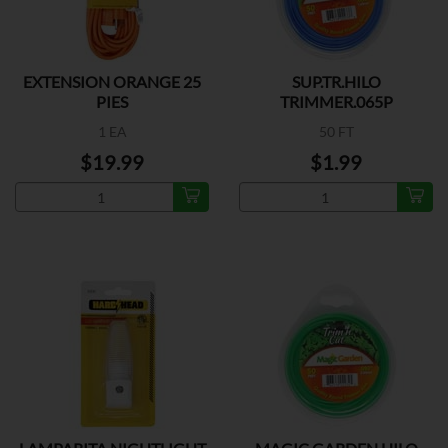
EXTENSION ORANGE 25
SUP.TR.HILO
PIES
TRIMMER.065P
1 EA
50 FT
$19.99
$1.99