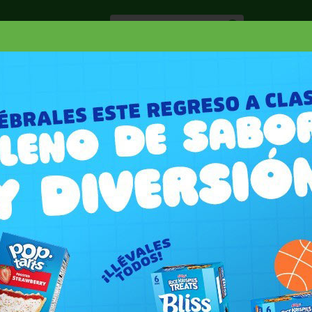
Especiale
Hogar, Salud y
nes
Lácteos
Belleza
Deli y Bakery
O
ENIMIENTO