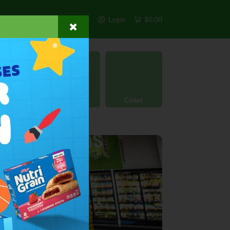
s
Exclusivos
Otros
Login
$0.00
rgánico
Licores
Cenas