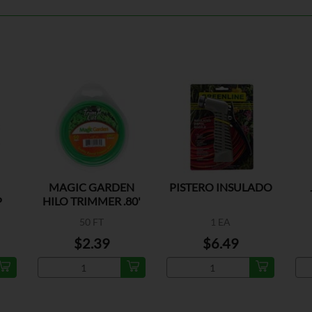
MAGIC GARDEN
PISTERO INSULADO
P
HILO TRIMMER .80'
50'
50 FT
1 EA
$2.39
$6.49