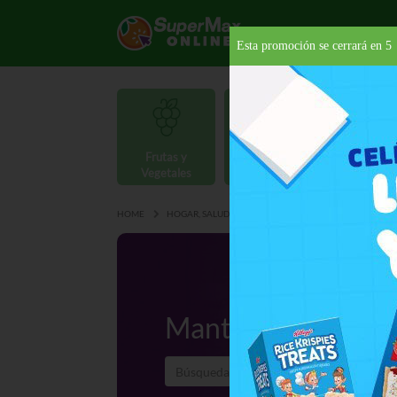
Esta promoción se cerrará en
4
Frutas y
Carnes y
Vegetales
Mariscos
Provisio
HOME
HOGAR, SALUD Y BELLEZA
JARDINERÍA
MANT
Mantenimiento