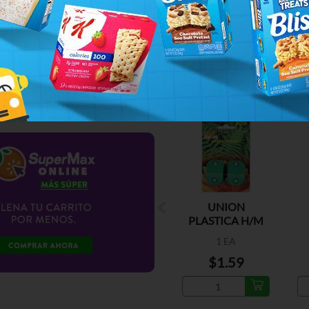
UNION
PLASTICA H/M
1/2
1 EA
$1.59