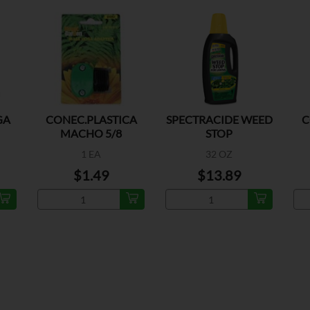
GA
CONEC.PLASTICA
SPECTRACIDE WEED
C
MACHO 5/8
STOP
1 EA
32 OZ
$1.49
$13.89