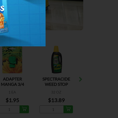
ADAPTER
SPECTRACIDE
PISTERO
MANGA 3/4
WEED STOP
INSULADO
OFF/ON
1 EA
32 OZ
1 EA
$1.95
$13.89
$6.49