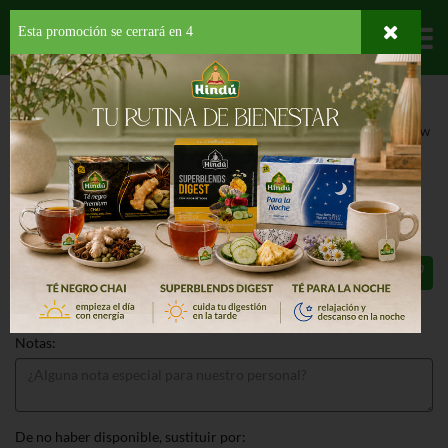
Esta promoción se cerrará en
4
Departamentos
HOME
HOGAR, SALUD Y BELLEZA
MOLDES
ALUMINIO
UTILITY PAN W
LID
UTILITY PAN W LID 1 EA
$3.35
Total: $3.35
Notas:
De no haber disponible, sustituir por: