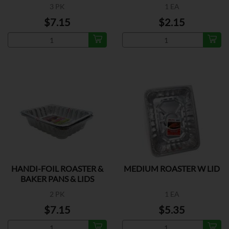
3 PK
1 EA
$7.15
$2.15
HANDI-FOIL ROASTER &
MEDIUM ROASTER W LID
BAKER PANS & LIDS
2 PK
1 EA
$7.15
$5.35