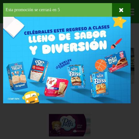
Esta promoción se cerrará en
5
Departamentos
HOME
HOGAR, SALUD Y BELLEZA
PAPELES DESECHABLES
FACIAL
Facial
Back