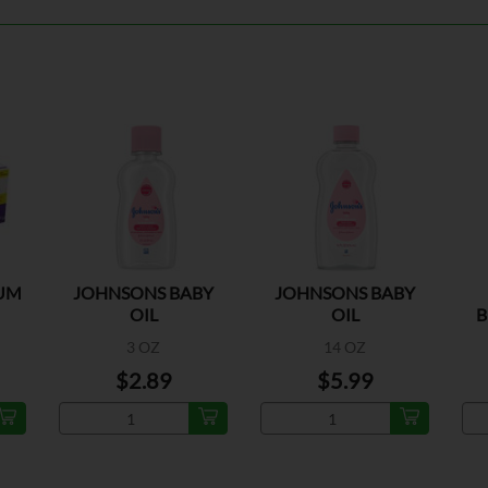
MUM
JOHNSONS BABY
JOHNSONS BABY
OIL
OIL
B
3 OZ
14 OZ
$2.89
$5.99