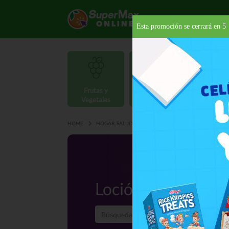
Esta promoción se cerrará en
5
Frutas y
Carnes y
Vegetales
Mariscos
Provisio
HOME
HOGAR, SALUD Y BELLEZA
PARA TU BEBE
LOC
Loción