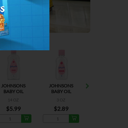
JOHNSONS
JOHNSONS
DESITIN
BABY OIL
BABY OIL
MAXIMUM
STRENGTH
14 OZ
3 OZ
2 OZ
$5.99
$2.89
$6.39