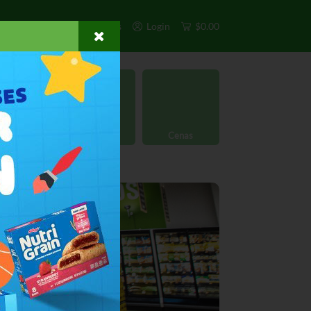
s
Exclusivos
Otros
Login
$0.00
rgánico
Licores
Cenas