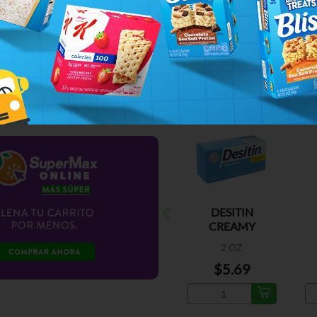
DESITIN
CREAMY
2 OZ
$5.69