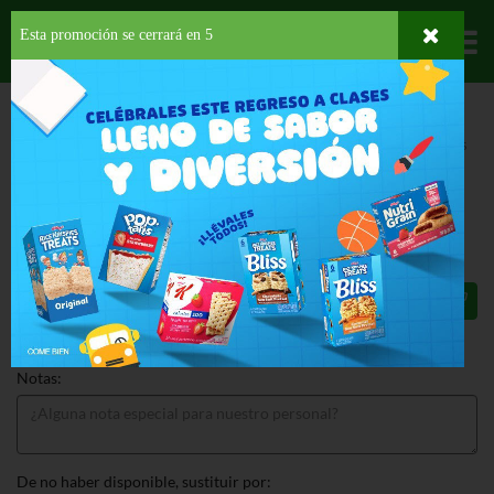
Esta promoción se cerrará en
4
Departamentos
HOME
HOGAR, SALUD Y BELLEZA
PRODUCTOS PARA LIMPIEZA
ESCOBAS
CASA LIMPIA ESCOBA COLOR
CASA LIMPIA ESCOBA COLOR 1 EA
$2.19
Total: $2.19
Notas:
De no haber disponible, sustituir por: