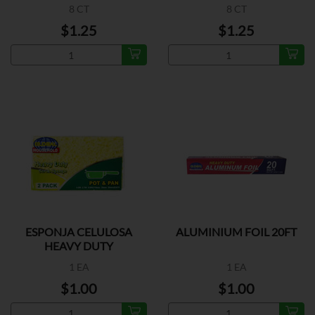
8 CT
8 CT
$1.25
$1.25
ESPONJA CELULOSA
ALUMINIUM FOIL 20FT
HEAVY DUTY
1 EA
1 EA
$1.00
$1.00