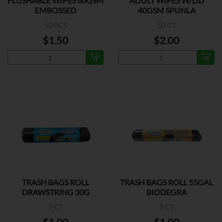
FLUSHABLE WIPES 60GSM
ADULT WIPES W/LID
EMBOSSED
40GSM SPUNLA
50 PCS
50 CT
$1.50
$2.00
TRASH BAGS ROLL
TRASH BAGS ROLL 55GAL
DRAWSTRING 30G
BIODEGRA
7 CT
5 CT