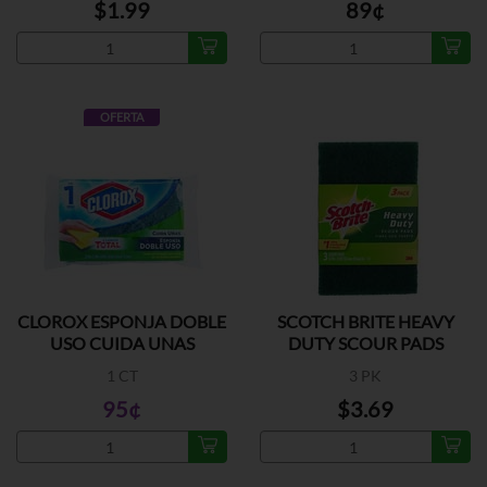
$1.99
89¢
OFERTA
CLOROX ESPONJA DOBLE
SCOTCH BRITE HEAVY
USO CUIDA UNAS
DUTY SCOUR PADS
1 CT
3 PK
95¢
$3.69