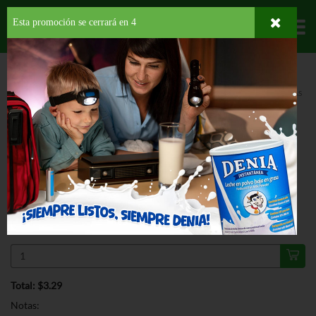
Esta promoción se cerrará en
3
Departamentos
HOME
HOGAR, SALUD Y BELLEZA
PRODUCTOS PARA LIMPIEZA
ESPONJAS
SCOTCH BRITE NO SCRATCH SCRUB SPONGE
ESPECIAL
SCOTCH BRITE NO SCRATCH SCRUB
SPONGE 3 PK
$3.29
Regular $4.19
Válido hasta: agosto 11, 2026
Total: $3.29
Notas: