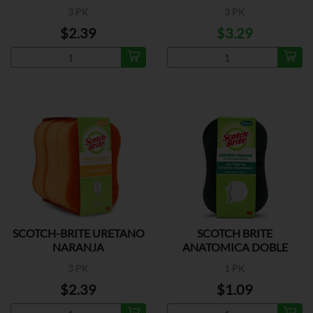
3 PK
3 PK
$2.39
$3.29
SCOTCH-BRITE URETANO
SCOTCH BRITE
NARANJA
ANATOMICA DOBLE
3 PK
1 PK
$2.39
$1.09