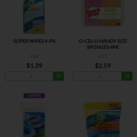
SUPER WIPES 4-PK
O-CEL-O HANDY SIZE
SPONGES 4PK
1 EA
4 CT
$1.39
$2.59
OFERTA