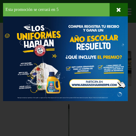
Esta promoción se cerrará en
5
Departamentos
HOME
HOGAR, SALUD Y BELLEZA
PRODUCTOS PARA LIMPIEZA
RECOGEDORES
Recogedores
Back