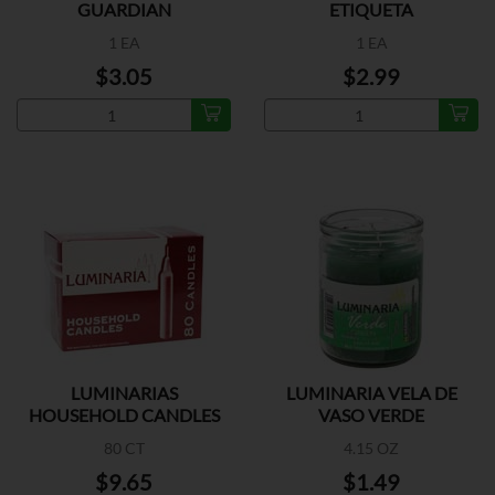
GUARDIAN
ETIQUETA
1 EA
1 EA
$3.05
$2.99
LUMINARIAS
LUMINARIA VELA DE
HOUSEHOLD CANDLES
VASO VERDE
80 CT
4.15 OZ
$9.65
$1.49