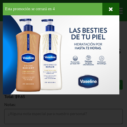
Esta promoción se cerrará en
4
Departamentos
HOME
HOGAR, SALUD Y BELLEZA
VELAS
LUMINARIAS HOUSEHOLD
CANDLES
LUMINARIAS HOUSEHOLD CANDLES
80 CT
$9.65
Total: $9.65
Notas: