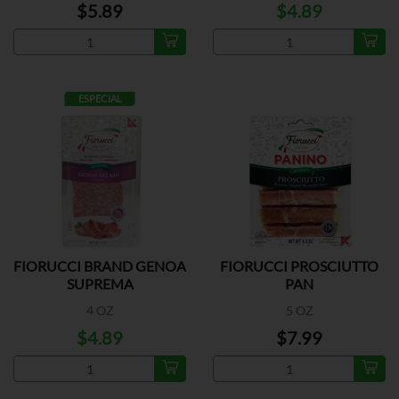
$5.89
$4.89
ESPECIAL
FIORUCCI BRAND GENOA
FIORUCCI PROSCIUTTO
SUPREMA
PAN
4 OZ
5 OZ
$4.89
$7.99