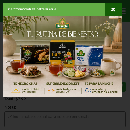
Esta promoción se cerrará en
3
Departamentos
HOME
LÁCTEOS
CORTES FRÍOS
JAMÓN
FIORUCCI
SERRANO/MANCHEGO
FIORUCCI SERRANO/MANCHEGO 5
OZ
$7.99
Total: $7.99
Notas: