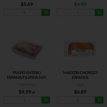
$5.69
$4.99
PULPO ENTERO
MAESTRI CHORIZO
ESPANA/FILIPINA M/C
ESPANOL
POR PESO
3 OZ
$4.99
$6.89
LB