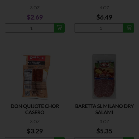
3 OZ
4 OZ
$2.69
$6.49
DON QUIJOTE CHOR
BARETTA SL MILANO DRY
CASERO
SALAMI
3 OZ
3 OZ
$3.29
$5.35