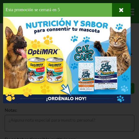
Esta promoción se cerrará en
4
Departamentos
HOME
LÁCTEOS
HUEVOS
CINDERELLA HUEVOS GRANDES DEL PAIS
CINDERELLA HUEVOS GRANDES DEL
PAIS 18 CT
$6.89
Total: $6.89
Notas: