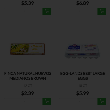
$5.39
$6.89
FINCA NATURAL HUEVOS
EGG-LANDS BEST LARGE
MEDIANOS BROWN
EGGS
12 CT
18 CT
$2.39
$5.99