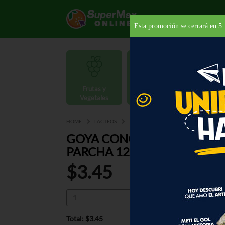
Esta promoción se cerrará en
5
Frutas y
Carnes y
Vegetales
Mariscos
Provisio
HOME
LÁCTEOS
JUGOS
CONGELADOS
GOYA C
GOYA CONCENTRADO CON
PARCHA 12 OZ
$3.45
Total: $3.45