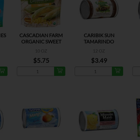
IES
CASCADIAN FARM
CARIBIK SUN
ORGANIC SWEET
TAMARINDO
CORN
FROZEN
10 OZ
12 OZ
$5.75
$3.49