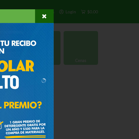
s
Exclusivos
Otros
Login
$0.00
rgánico
Licores
Cenas