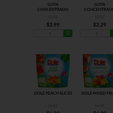
GOYA
GOYA
CONCENTRADO
CONCENTRAD
CONGELADO
CONGELADO
12 OZ
12 OZ
GUANABANA
TAMARINDO
$2.99
$2.29
DOLE PEACH SLICES
DOLE MIXED FR
16 OZ
16 OZ