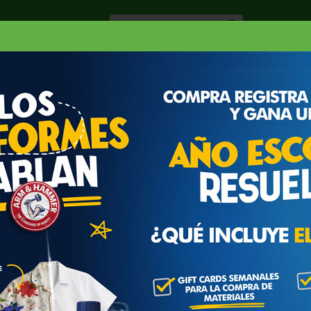
Especiale
Hogar, Salud y
nes
Lácteos
Belleza
Deli y Bakery
O
ONCENTRADO CONGELADO DE PARCHA
GELADO DE