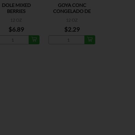
DOLE MIXED
GOYA CONC
BERRIES
CONGELADO DE
ANTIOXIDANT
GUAYABA
12 OZ
12 OZ
BLEND
$6.89
$2.29