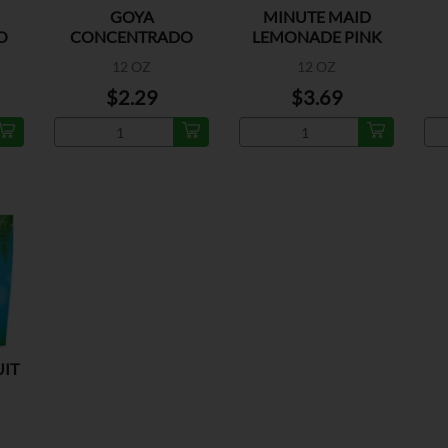
GOYA
MINUTE MAID
O
CONCENTRADO
LEMONADE PINK
CONGELADO DE
12 OZ
12 OZ
MANGO
$2.29
$3.69
UIT