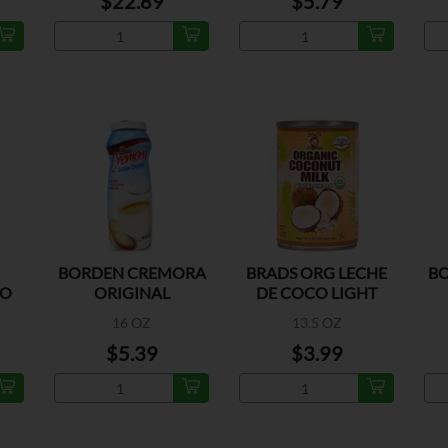
$22.89
$5.79
BORDEN CREMORA
BRADS ORG LECHE
B
CO
ORIGINAL
DE COCO LIGHT
16 OZ
13.5 OZ
$5.39
$3.99