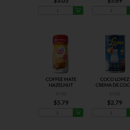
$3.05
$5.69
COFFEE MATE
COCO LOPEZ
HAZELNUT
CREMA DE CO
15 OZ
15 OZ
$5.79
$2.79