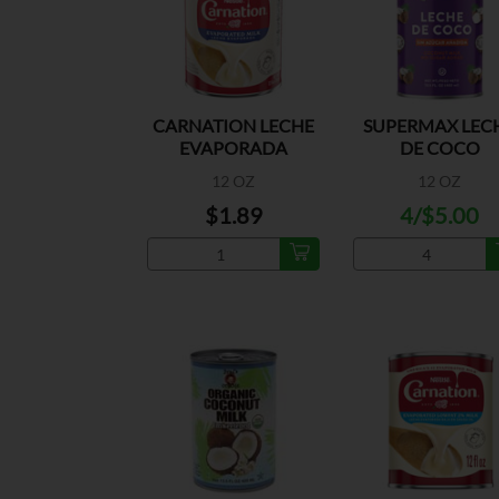
CARNATION LECHE
SUPERMAX LEC
EVAPORADA
DE COCO
12 OZ
12 OZ
$1.89
4/$5.00