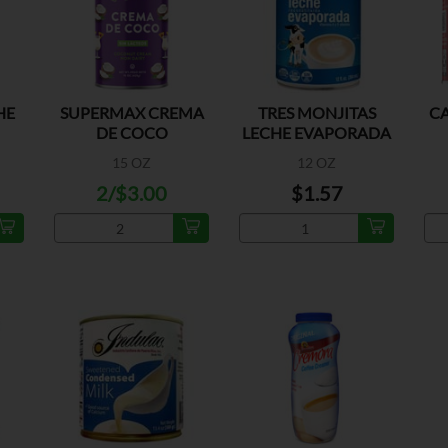
HE
SUPERMAX CREMA
TRES MONJITAS
C
DE COCO
LECHE EVAPORADA
15 OZ
12 OZ
2/$3.00
$1.57