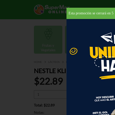
Esta promoción se cerrará en
4
Frutas y
Carnes y
Vegetales
Mariscos
Provisio
HOME
LÁCTEOS
LECHE EN POLVO
NESTLE KLIM 1+
NESTLE KLIM 1+ 56.3 OZ
$22.89
Total: $22.89
Notas: