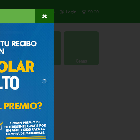
s
Exclusivos
Otros
Login
$0.00
rgánico
Licores
Cenas