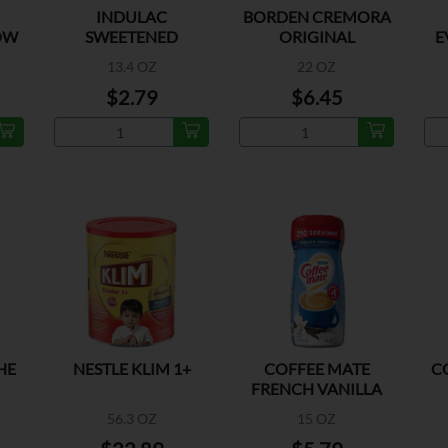
INDULAC
BORDEN CREMORA
OW
SWEETENED
ORIGINAL
E
CONDENSED MILK
13.4 OZ
22 OZ
$2.79
$6.45
HE
NESTLE KLIM 1+
COFFEE MATE
C
FRENCH VANILLA
56.3 OZ
15 OZ