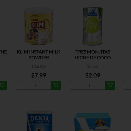
CHE
KLIM INSTANT MILK
TRES MONJITAS
POWDER
LECHE DE COCO
FORTIFICADA
C
12.6 OZ
12 OZ
$7.99
$2.09