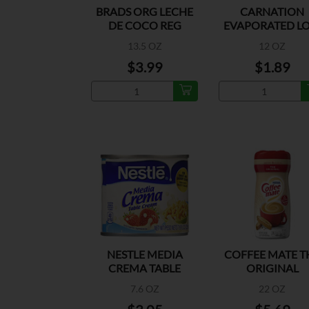
BRADS ORG LECHE
CARNATION
DE COCO REG
EVAPORATED L
FAT
13.5 OZ
12 OZ
$3.99
$1.89
NESTLE MEDIA
COFFEE MATE T
CREMA TABLE
ORIGINAL
CREAM
7.6 OZ
22 OZ