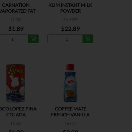
CARNATION
KLIM INSTANT MILK
VAPORATED FAT
POWDER
FREE MILK
FORTIFICADA
12 OZ
56.4 OZ
$1.89
$22.89
OCO LOPEZ PINA
COFFEE MATE
COLADA
FRENCH VANILLA
12 OZ
16 OZ