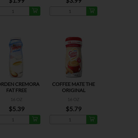
$1.99
$3.99
ORDEN CREMORA
COFFEE MATE THE
FAT FREE
ORIGINAL
16 OZ
16 OZ
$5.39
$5.79