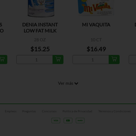
S
DENIA INSTANT
MI VAQUITA
CO
LOW FAT MILK
28 OZ
10 CT
$15.25
$16.49
Ver más
Empleos
Preguntas
Concursos
Política de Privacidad
Términos y Condiciones