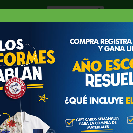
Especiale
Hogar, Salud y
nes
Lácteos
Belleza
Deli y Bakery
O