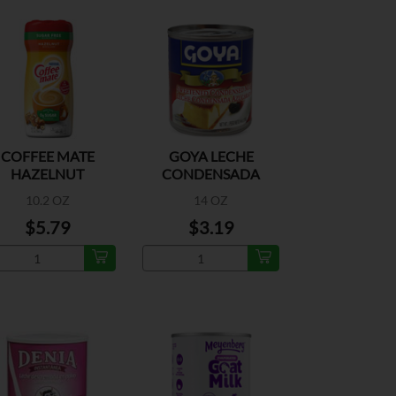
COFFEE MATE
GOYA LECHE
HAZELNUT
CONDENSADA
ARAMEL SUGAR
10.2 OZ
14 OZ
FREE
$5.79
$3.19