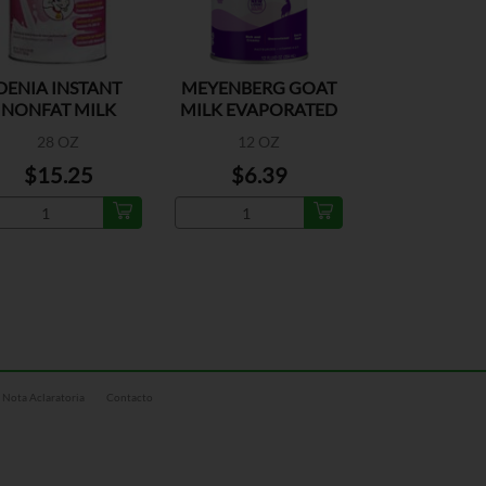
DENIA INSTANT
MEYENBERG GOAT
NONFAT MILK
MILK EVAPORATED
POWDER
28 OZ
12 OZ
$15.25
$6.39
Nota Aclaratoria
Contacto