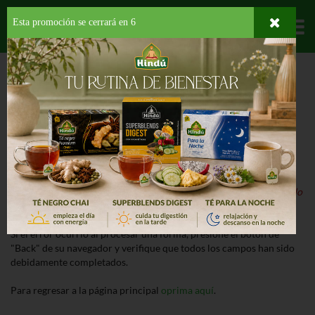
Esta promoción se cerrará en
6
Departamentos
HOME
ERROR
¡Lo Sentimos!
Nuestro sistema ha detectado un error al procesar la página.
Detalle del Error:
El producto que buscas está suspendido o ha sido
descontinuado.
Si el error ocurrió al procesar una forma, presione el botón de
"Back" de su navegador y verifique que todos los campos han sido
debidamente completados.
Para regresar a la página principal
oprima aquí
.