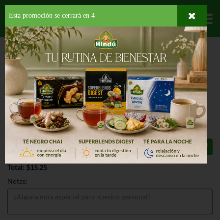
Esta promoción se cerrará en
3
Departamentos
HOME
LÁCTEOS
LECHE EN POLVO
DENIA INSTANT NONFAT MILK
POWDER
DENIA INSTANT NONFAT MILK
POWDER 28 OZ
$15.25
Total: $15.25
Notas: