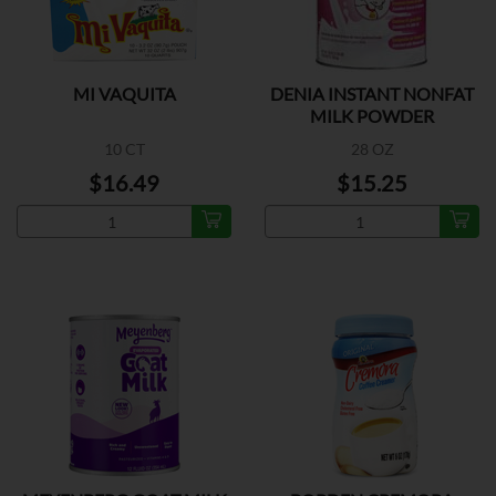
MI VAQUITA
DENIA INSTANT NONFAT
MILK POWDER
10 CT
28 OZ
$16.49
$15.25