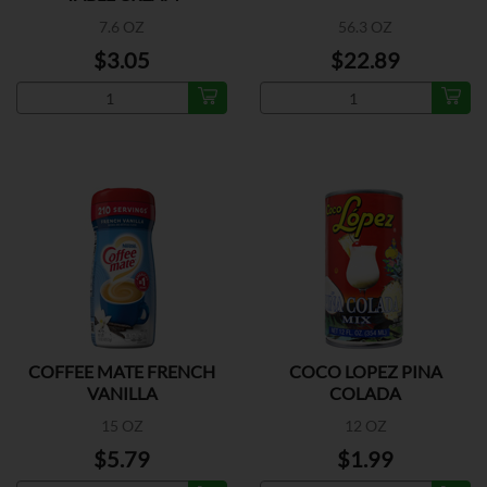
7.6 OZ
56.3 OZ
$3.05
$22.89
COFFEE MATE FRENCH
COCO LOPEZ PINA
VANILLA
COLADA
15 OZ
12 OZ
$5.79
$1.99