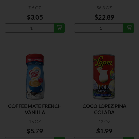
7.6 OZ
56.3 OZ
$3.05
$22.89
COFFEE MATE FRENCH
COCO LOPEZ PINA
VANILLA
COLADA
15 OZ
12 OZ
$5.79
$1.99