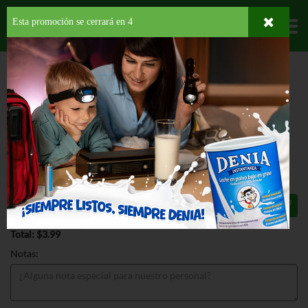
Esta promoción se cerrará en
3
Departamentos
HOME
LÁCTEOS
LECHE SIN LACTOSA
COCO
BRADS ORG LECHE DE
COCO LIGHT
BRADS ORG LECHE DE COCO LIGHT
13.5 OZ
$3.99
Total: $3.99
Notas: