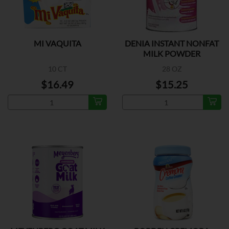
MI VAQUITA
DENIA INSTANT NONFAT
MILK POWDER
10 CT
28 OZ
$16.49
$15.25