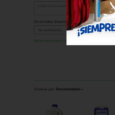
De no haber disponible, sustituir por:
Inicie sesión para crear listas
Ordenar por:
Recomendados