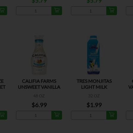
$5.79
$5.79
ZE
CALIFIA FARMS
TRES MONJITAS
ET
UNSWEET VANILLA
LIGHT MILK
V
ALMONDMILK
PLASTICO
48 OZ
32 OZ
$6.99
$1.99