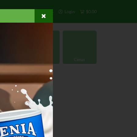
s
Exclusivos
Otros
Login
$0.00
rgánico
Licores
Cenas