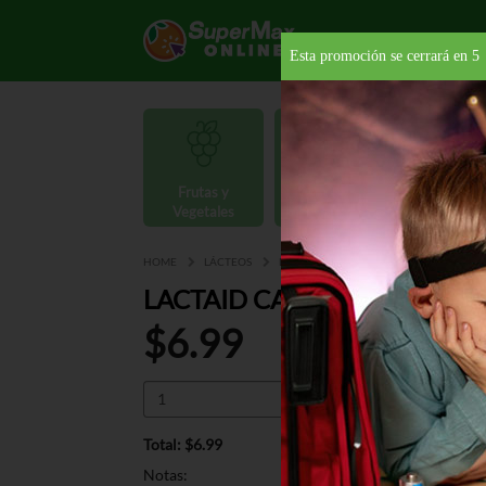
Esta promoción se cerrará en
4
Frutas y
Carnes y
Vegetales
Mariscos
Provisio
HOME
LÁCTEOS
LECHE SIN LACTOSA
REFRIGERADA
LACTAID CALCIUM 2% NO L
$6.99
Total: $6.99
Notas: