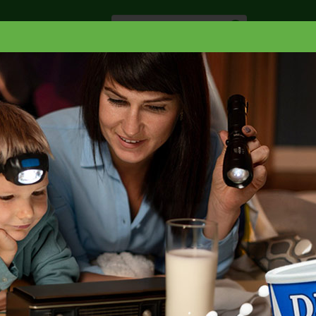
Especiale
Hogar, Salud y
nes
Lácteos
Belleza
Deli y Bakery
O
LACTAID CALCIUM 2% NO LACTOSA
ACTOSA 64 OZ