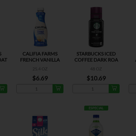
S
CALIFIA FARMS
STARBUCKS ICED
OAT
FRENCH VANILLA
COFFEE DARK ROA
CREAMER
25.4 OZ
48 OZ
$6.69
$10.69
ESPECIAL