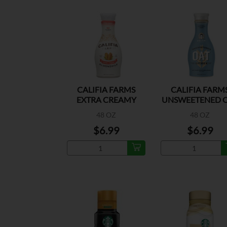
CALIFIA FARMS
CALIFIA FARM
EXTRA CREAMY
UNSWEETENED 
ALMOND MILK
MILK
48 OZ
48 OZ
$6.99
$6.99