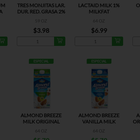
UM
TRES MONJITAS LAR.
LACTAID MILK 1%
O
A
DUR. RED. GRASA 2%
MILKFAT
59 OZ
64 OZ
$3.98
$6.99
ESPECIAL
ESPECIAL
ALMOND BREEZE
ALMOND BREEZE
A
MILK ORIGINAL
VANILLA MILK
OR
64 OZ
64 OZ