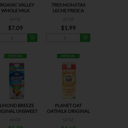
RGANIC VALLEY
TRES MONJITAS
WHOLE MILK
LECHE FRESCA
PLAST
64 OZ
32 OZ
$7.09
$1.99
ESPECIAL
ESPECIAL
LMOND BREEZE
PLANET OAT
IGINAL UNSWEET
OATMILK ORIGINAL
64 OZ
52 OZ