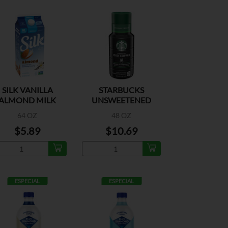
SILK VANILLA
STARBUCKS
ALMOND MILK
UNSWEETENED
ICED COF
64 OZ
48 OZ
$5.89
$10.69
ESPECIAL
ESPECIAL