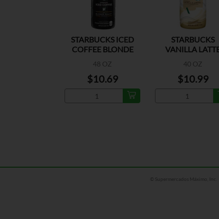
STARBUCKS ICED
STARBUCKS
COFFEE BLONDE
VANILLA LATT
48 OZ
40 OZ
$10.69
$10.99
© Supermercados Máximo, Inc.