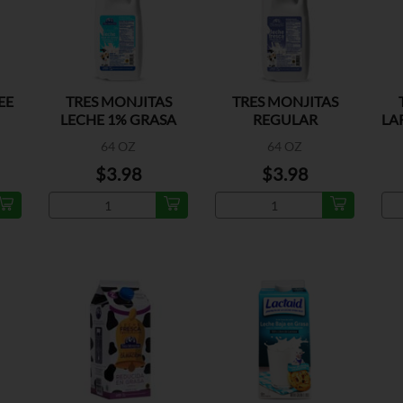
EE
TRES MONJITAS
TRES MONJITAS
LECHE 1% GRASA
REGULAR
LA
64 OZ
64 OZ
$3.98
$3.98