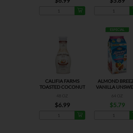
$6.99
$5.89
ESPECIAL
CALIFIA FARMS
ALMOND BREE
TOASTED COCONUT
VANILLA UNSWE
ALMONDMILK
48 OZ
64 OZ
$6.99
$5.79