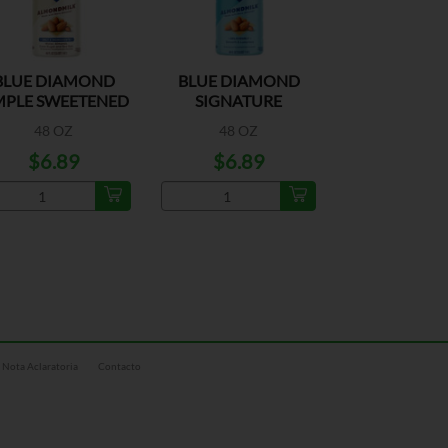
BLUE DIAMOND
BLUE DIAMOND
MPLE SWEETENED
SIGNATURE
ALMOND
CREAMY ALMOND
48 OZ
48 OZ
$6.89
$6.89
Nota Aclaratoria
Contacto