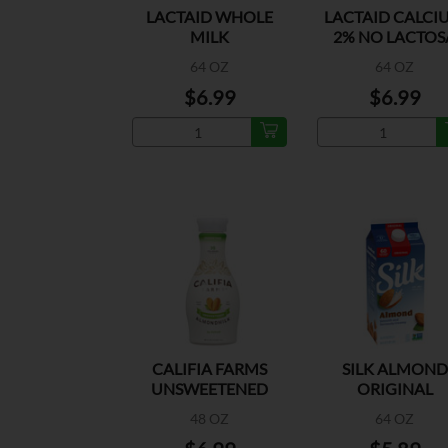
LACTAID WHOLE
LACTAID CALCI
MILK
2% NO LACTOS
64 OZ
64 OZ
$6.99
$6.99
CALIFIA FARMS
SILK ALMOND
UNSWEETENED
ORIGINAL
ALMOND MILK
48 OZ
64 OZ