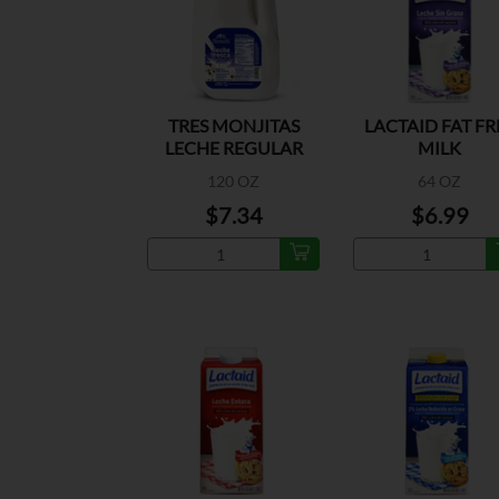
TRES MONJITAS
LACTAID FAT FR
LECHE REGULAR
MILK
120 OZ
64 OZ
$7.34
$6.99