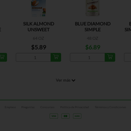
SILK ALMOND
BLUE DIAMOND
E
UNSWEET
SIMPLE
SI
UNSWEETENED
64 OZ
48 OZ
ALMOND
$5.89
$6.89
Ver más
Empleos
Preguntas
Concursos
Política de Privacidad
Términos y Condiciones