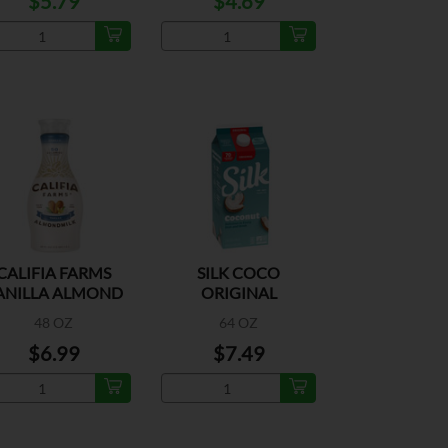
$5.79
$4.69
CALIFIA FARMS
SILK COCO
ANILLA ALMOND
ORIGINAL
MILK
48 OZ
64 OZ
$6.99
$7.49