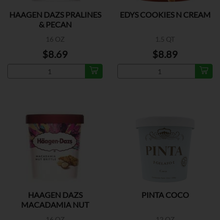
HAAGEN DAZS PRALINES
EDYS COOKIES N CREAM
& PECAN
16 OZ
1.5 QT
$8.69
$8.89
HAAGEN DAZS
PINTA COCO
MACADAMIA NUT
BRITTLE
16 OZ
12 OZ