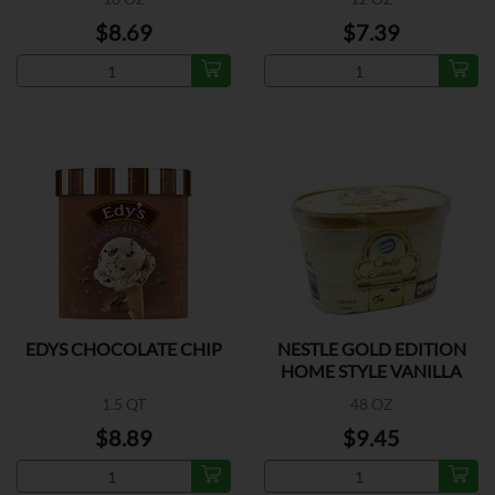
$8.69
$7.39
EDYS CHOCOLATE CHIP
NESTLE GOLD EDITION
HOME STYLE VANILLA
1.5 QT
48 OZ
$8.89
$9.45