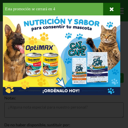
Esta promoción se cerrará en
3
Departamentos
HOME
LÁCTEOS
MANTECADOS
CHOCOLATE
EDYS CHOCOLATE
GRAND
EDYS CHOCOLATE GRAND 1.5 QT
$8.89
Total: $8.89
Notas:
De no haber disponible, sustituir por: