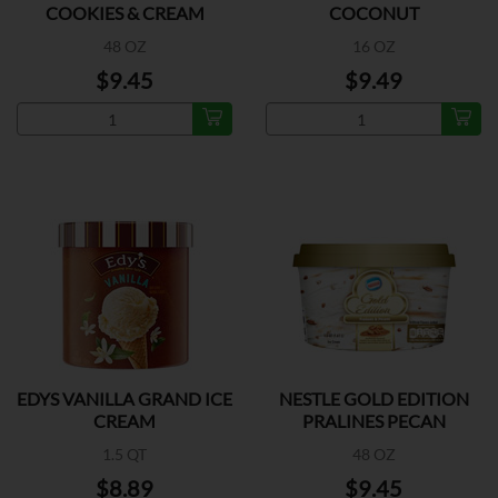
COOKIES & CREAM
COCONUT
48 OZ
16 OZ
$9.45
$9.49
EDYS VANILLA GRAND ICE
NESTLE GOLD EDITION
CREAM
PRALINES PECAN
1.5 QT
48 OZ
$8.89
$9.45