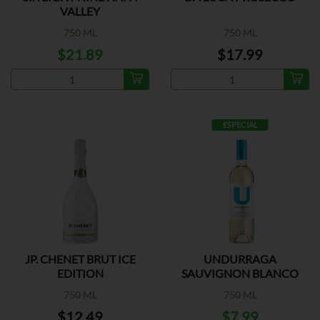
VALLEY
750 ML
750 ML
$21.89
$17.99
ESPECIAL
JP. CHENET BRUT ICE
UNDURRAGA
EDITION
SAUVIGNON BLANCO
750 ML
750 ML
$12.49
$7.99