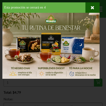
Esta promoción se cerrará en
3
Departamentos
HOME
LICORES
COCKTAIL POUCH
PALO READY RUM PUNCH 5PK
ESPECIAL
PALO READY RUM PUNCH 5PK 200
ML
$4.79
Regular $5.75
Válido hasta: agosto 11, 2026
Total: $4.79
Notas: