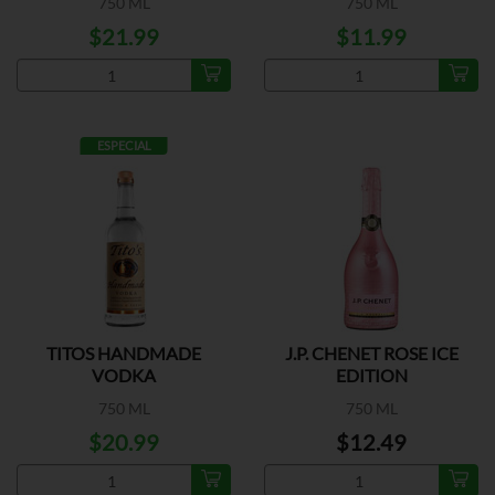
750 ML
750 ML
$21.99
$11.99
ESPECIAL
TITOS HANDMADE
J.P. CHENET ROSE ICE
VODKA
EDITION
750 ML
750 ML
$20.99
$12.49