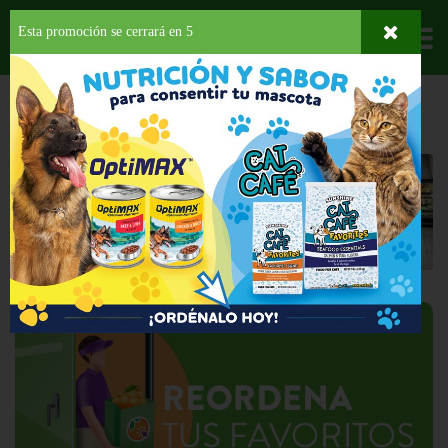
Esta promoción se cerrará en
4
Departamentos
HOME
LICORES
HARD SELTZER
Hard Seltzer
Back