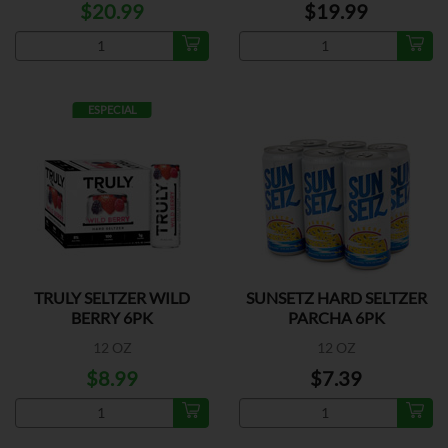
$20.99
$19.99
ESPECIAL
TRULY SELTZER WILD
SUNSETZ HARD SELTZER
BERRY 6PK
PARCHA 6PK
12 OZ
12 OZ
$8.99
$7.39